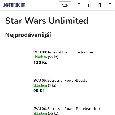
K
Přejít
Hledat
Nákup
M
Přihlášení
CZK
na
o
obsah
Zpět
Zpět
košík
š
Star Wars Unlimited
í
C
k
Nejprodávanější
o
p
o
SWU 08: Ashes of the Empire-booster
t
Skladem
(>5 ks)
ř
120 Kč
e
b
u
SWU 06: Secrets of Power-Booster
Skladem
(1 ks)
j
90 Kč
e
t
e
SWU 06: Secrets of Power-Prerelease box
n
Skladem
(>5 ks)