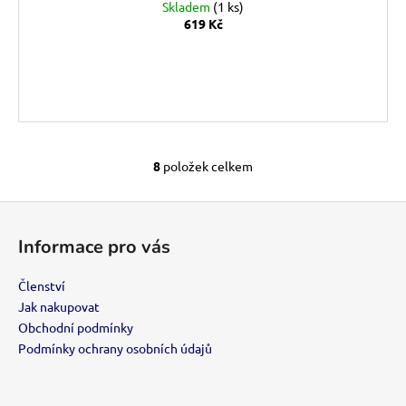
Skladem
(1 ks)
619 Kč
DO KOŠÍKU
8
položek celkem
O
v
Z
l
á
á
Informace pro vás
d
p
a
a
Členství
c
t
Jak nakupovat
í
í
Obchodní podmínky
p
Podmínky ochrany osobních údajů
r
v
k