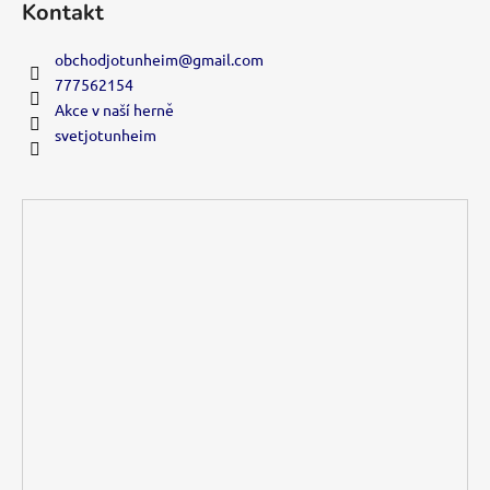
y
Kontakt
v
ý
obchodjotunheim
@
gmail.com
p
777562154
i
Akce v naší herně
s
svetjotunheim
u