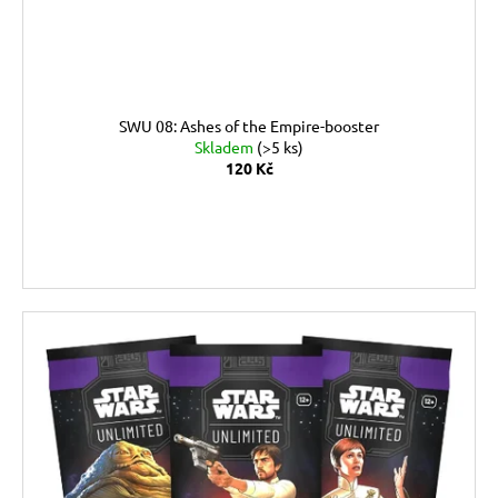
č
d
u
u
j
k
e
t
m
ů
e
SWU 08: Ashes of the Empire-booster
Skladem
(>5 ks)
120 Kč
KMC
PERFECT
DO KOŠÍKU
SIZE
99
Kč