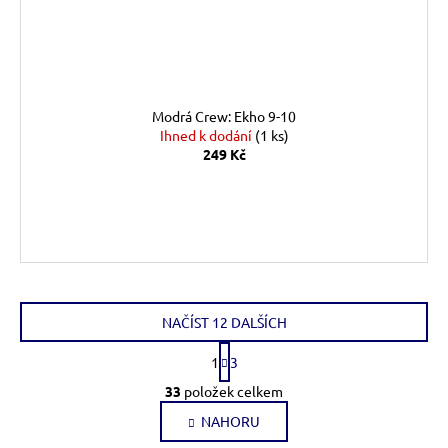
Modrá Crew: Ekho 9-10
Ihned k dodání
(1 ks)
249 Kč
DO KOŠÍKU
NAČÍST 12 DALŠÍCH
S
1
3
t
O
r
33
položek celkem
v
á
l
NAHORU
n
k
á