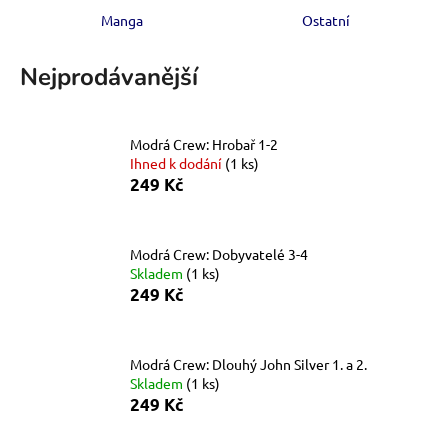
a
Manga
Ostatní
j
Nejprodávanější
í
t
?
Modrá Crew: Hrobař 1-2
Ihned k dodání
(1 ks)
249 Kč
HLEDAT
Modrá Crew: Dobyvatelé 3-4
Skladem
(1 ks)
249 Kč
D
o
p
Modrá Crew: Dlouhý John Silver 1. a 2.
o
Skladem
(1 ks)
r
249 Kč
u