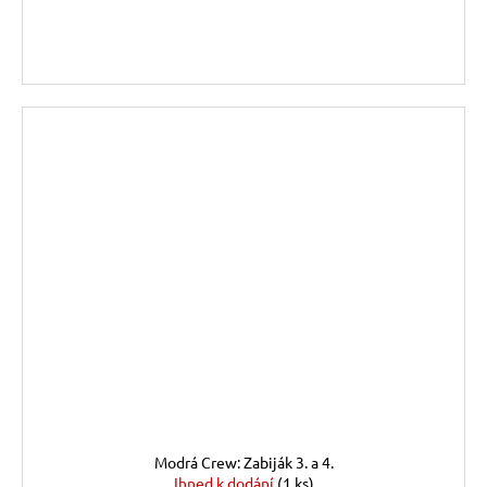
DO KOŠÍKU
Modrá Crew: Zabiják 3. a 4.
Ihned k dodání
(1 ks)