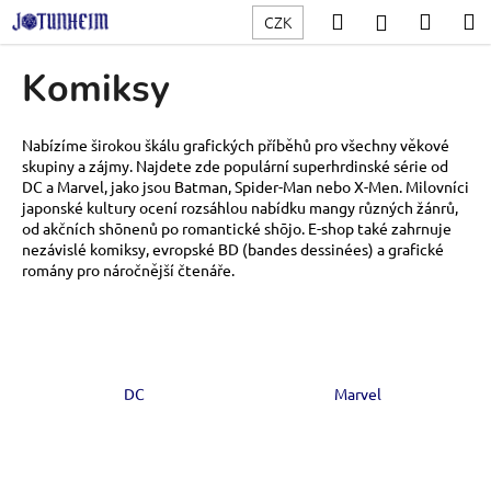
K
Přejít
Hledat
Nákup
M
Přihlášení
CZK
na
o
obsah
Zpět
Zpět
košík
š
Komiksy
í
C
k
o
Nabízíme širokou škálu grafických příběhů pro všechny věkové
skupiny a zájmy. Najdete zde populární superhrdinské série od
p
DC a Marvel, jako jsou Batman, Spider-Man nebo X-Men. Milovníci
o
japonské kultury ocení rozsáhlou nabídku mangy různých žánrů,
t
od akčních shōnenů po romantické shōjo. E-shop také zahrnuje
nezávislé komiksy, evropské BD (bandes dessinées) a grafické
ř
romány pro náročnější čtenáře.
e
b
u
j
DC
Marvel
e
t
e
n