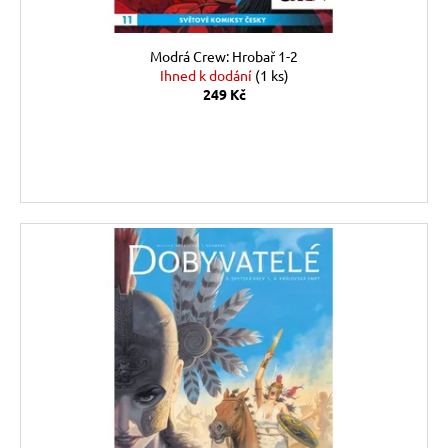
k
t
ů
Modrá Crew: Hrobař 1-2
Ihned k dodání
(1 ks)
249 Kč
DO KOŠÍKU