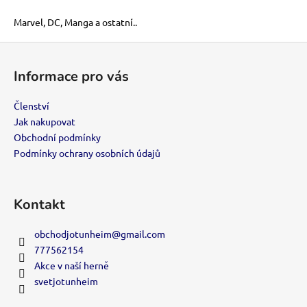
o
d
Marvel, DC, Manga a ostatní..
v
a
á
c
Z
n
í
í
á
p
Informace pro vás
p
r
a
v
Členství
k
t
Jak nakupovat
y
í
Obchodní podmínky
v
Podmínky ochrany osobních údajů
ý
p
i
Kontakt
s
u
obchodjotunheim
@
gmail.com
777562154
Akce v naší herně
svetjotunheim