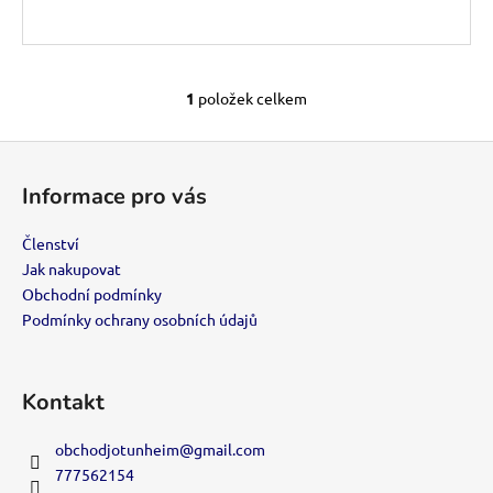
č
u
j
e
m
1
položek celkem
O
e
v
Z
l
á
á
VIP
Informace pro vás
d
p
ČLENSTVÍ
a
a
700
Členství
c
Kč
t
Jak nakupovat
í
í
Obchodní podmínky
p
Podmínky ochrany osobních údajů
r
v
k
y
Kontakt
v
ý
obchodjotunheim
@
gmail.com
p
777562154