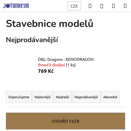
K
Přejít
Hledat
Nákup
M
Přihlášení
CZK
na
o
obsah
Zpět
Zpět
košík
š
Stavebnice modelů
í
C
k
Nejprodávanější
o
p
o
D&L: Dragons - XENODRAGON
t
Ihned k dodání
(1 ks)
ř
769 Kč
e
b
Ř
u
a
Doporučujeme
Nejlevnější
Nejdražší
Nejprodávanější
Abecedně
j
z
e
e
t
n
OTEVŘÍT FILTR
e
í
n