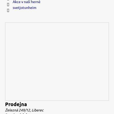
i
Akce v naší herně
s
svetjotunheim
u
Prodejna
Železná 249/12, Liberec