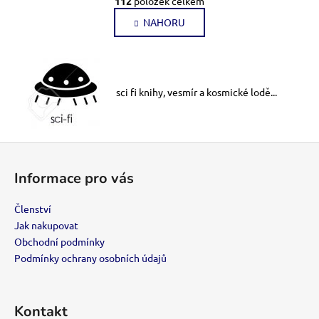
112
položek celkem
v
á
l
NAHORU
n
k
á
o
d
v
a
á
c
n
sci fi knihy, vesmír a kosmické lodě...
í
í
p
r
Z
v
k
á
Informace pro vás
y
p
v
a
Členství
ý
t
Jak nakupovat
p
í
i
Obchodní podmínky
s
Podmínky ochrany osobních údajů
u
Kontakt