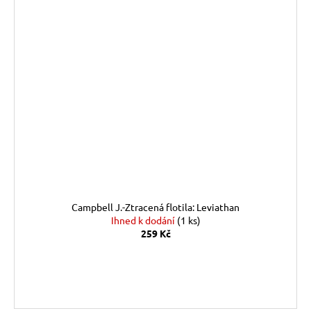
Campbell J.-Ztracená flotila: Leviathan
Ihned k dodání
(1 ks)
259 Kč
DO KOŠÍKU