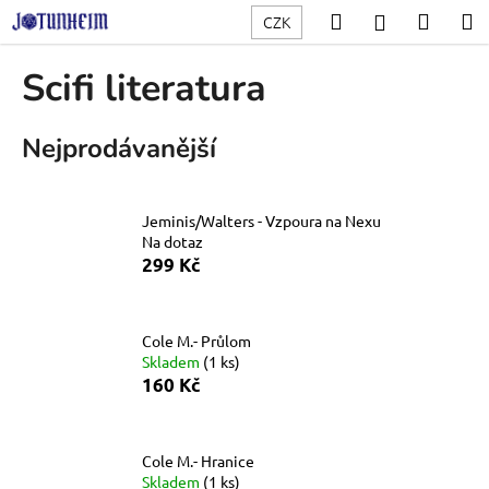
K
Přejít
Hledat
Nákup
M
Přihlášení
CZK
na
o
obsah
Zpět
Zpět
košík
š
Scifi literatura
í
C
k
Nejprodávanější
o
p
o
Jeminis/Walters - Vzpoura na Nexu
t
Na dotaz
ř
299 Kč
e
b
u
Cole M.- Průlom
Skladem
(1 ks)
j
160 Kč
e
t
e
Cole M.- Hranice
n
Skladem
(1 ks)