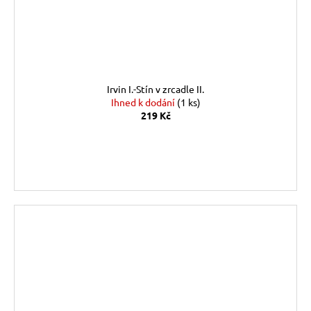
Irvin I.-Stín v zrcadle II.
Ihned k dodání
(1 ks)
219 Kč
DO KOŠÍKU