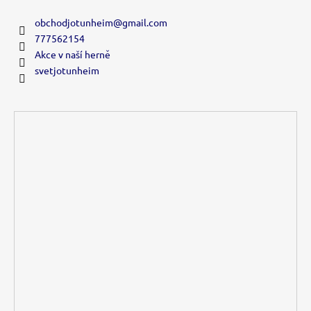
obchodjotunheim
@
gmail.com
777562154
Akce v naší herně
svetjotunheim