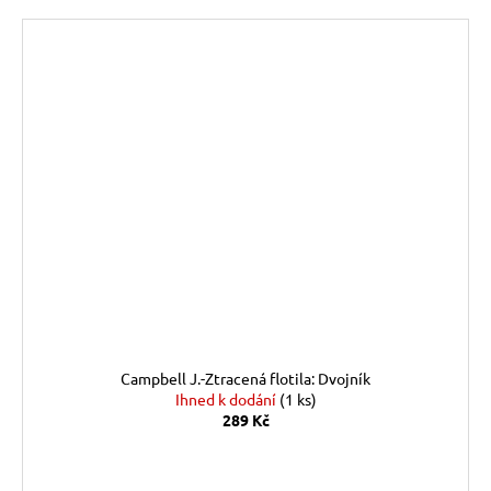
Campbell J.-Ztracená flotila: Dvojník
Ihned k dodání
(1 ks)
289 Kč
DO KOŠÍKU