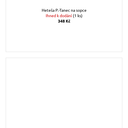
Heteša P.-Tanec na sopce
Ihned k dodání
(1 ks)
348 Kč
DO KOŠÍKU