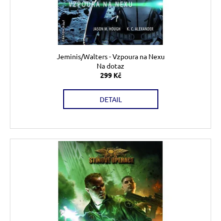
č
d
u
u
j
k
e
t
m
ů
e
Jeminis/Walters - Vzpoura na Nexu
Na dotaz
299 Kč
DOSPĚLÉ
ČLENSTVÍ
DETAIL
500
Kč