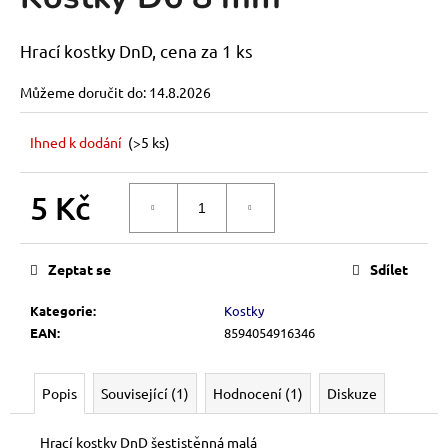
je
a
1,0
z
j
Hrací kostky DnD, cena za 1 ks
5
í
hvězdiček.
Můžeme doručit do:
14.8.2026
t
?
Ihned k dodání
(>5 ks)
5 Kč
DO KOŠÍKU
Měrná
HLEDAT
cena:
Zeptat se
Sdílet
Kategorie
:
Kostky
D
EAN
:
8594054916346
o
p
o
Popis
Související (1)
Hodnocení (1)
Diskuze
r
u
Hrací kostky DnD šestistěnná malá