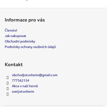
č
u
Z
j
e
á
Informace pro vás
m
p
e
a
Členství
t
Jak nakupovat
í
OBALY
Obchodní podmínky
DRAGON
Podmínky ochrany osobních údajů
SHIELD
PROTECTOR
100KS
-
Kontakt
CRIMSON
MATE
obchodjotunheim
@
gmail.com
230
Kč
777562154
Akce v naší herně
svetjotunheim