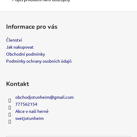
č
u
j
Z
e
á
Informace pro vás
m
p
e
a
Členství
t
Jak nakupovat
VIP
í
Obchodní podmínky
ČLENSTVÍ
Podmínky ochrany osobních údajů
700
Kč
Kontakt
obchodjotunheim
@
gmail.com
777562154
Akce v naší herně
svetjotunheim