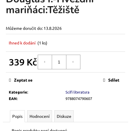
je
a
mariňáci:Těžiště
0,0
z
j
5
í
hvězdiček.
Můžeme doručit do:
13.8.2026
t
?
Ihned k dodání
(1 ks)
339 Kč
DO KOŠÍKU
HLEDAT
Měrná
cena:
Zeptat se
Sdílet
D
Kategorie
:
Scifi literatura
o
EAN
:
9788074790607
p
o
Popis
Hodnocení
Diskuze
r
u
Popis produktu není dostupný