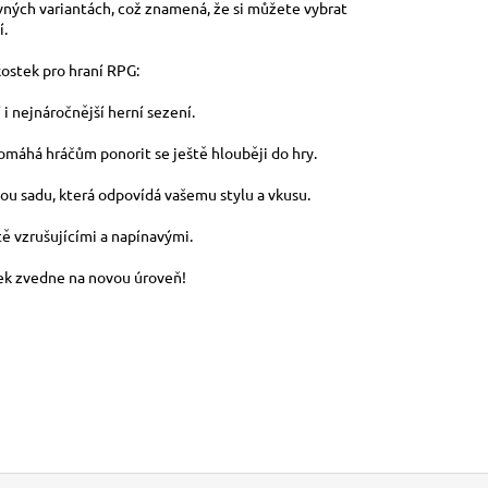
vných variantách, což znamená, že si můžete vybrat
í.
kostek pro hraní RPG:
 i nejnáročnější herní sezení.
 pomáhá hráčům ponorit se ještě hlouběji do hry.
avou sadu, která odpovídá vašemu stylu a vkusu.
tě vzrušujícími a napínavými.
itek zvedne na novou úroveň!