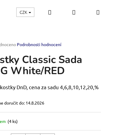
Hledat
Přihlášení
Nákupní
CZK
řemesla
Štětce
Stavebnice modelů
E-shop
košík
rné
dnoceno
Podrobnosti hodnocení
ení
stky Classic Sada
tu
G White/RED
ček.
 kostky DnD, cena za sadu 4,6,8,10,12,20,%
 doručit do:
14.8.2026
dem
(4 ks)
OF THE EMPIRE-