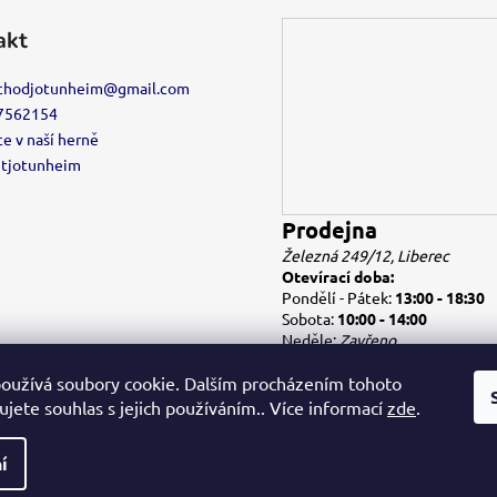
akt
chodjotunheim
@
gmail.com
7562154
e v naší herně
etjotunheim
Prodejna
Železná 249/12, Liberec
Otevírací doba:
Pondělí - Pátek:
13:00 - 18:30
Sobota:
10:00 - 14:00
Neděle:
Zavřeno
oužívá soubory cookie. Dalším procházením tohoto
jete souhlas s jejich používáním.. Více informací
zde
.
í