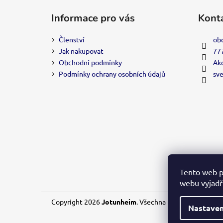
á
Informace pro vás
Kont
p
a
Členství
ob
t
Jak nakupovat
77
í
Obchodní podmínky
Akc
Podmínky ochrany osobních údajů
sv
Tento web p
webu vyjadřu
Copyright 2026
Jotunheim
. Všechna práva vyhrazena.
Nastaven