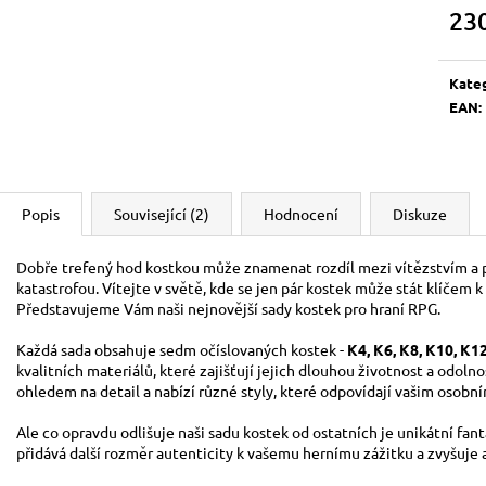
BOOSTER
700 Kč
23
120 Kč
Měrn
cena:
Kate
EAN
:
Popis
Související (2)
Hodnocení
Diskuze
Dobře trefený hod kostkou může znamenat rozdíl mezi vítězstvím a
katastrofou. Vítejte v světě, kde se jen pár kostek může stát klíče
Představujeme Vám naši nejnovější sady kostek pro hraní RPG.
Každá sada obsahuje sedm očíslovaných kostek -
K4, K6, K8, K10, K1
kvalitních materiálů, které zajišťují jejich dlouhou životnost a odoln
ohledem na detail a nabízí různé styly, které odpovídají vašim osobn
Ale co opravdu odlišuje naši sadu kostek od ostatních je unikátní fant
přidává další rozměr autenticity k vašemu hernímu zážitku a zvyšuje