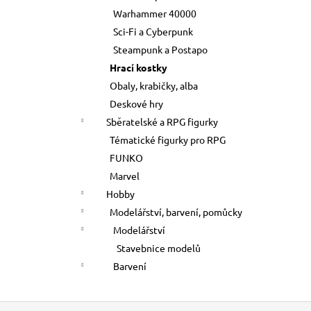
Warhammer 40000
Sci-Fi a Cyberpunk
Steampunk a Postapo
Hrací kostky
Obaly, krabičky, alba
Deskové hry
Sběratelské a RPG figurky
Tématické figurky pro RPG
FUNKO
Marvel
Hobby
Modelářství, barvení, pomůcky
Modelářství
Stavebnice modelů
Barvení
Z