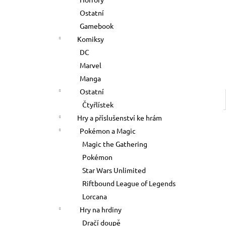
500 Kč
l
Ostatní
Gamebook
Komiksy
DC
Marvel
Manga
Ostatní
Čtyřlístek
Hry a příslušenství ke hrám
Pokémon a Magic
Magic the Gathering
Pokémon
Star Wars Unlimited
Riftbound League of Legends
Lorcana
Hry na hrdiny
Dračí doupě