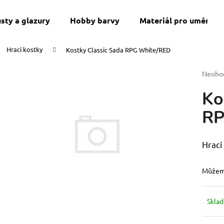
sty a glazury
Hobby barvy
Materiál pro umění a 
Hrací kostky
Kostky Classic Sada RPG White/RED
Co potřebujete najít?
Průmě
Neoho
hodnoc
Ko
produk
HLEDAT
je
RP
0,0
z
5
Doporučujeme
hvězdi
Hrací
Můžeme
Skla
VIP ČLENSTVÍ
SWU 08: ASHES 