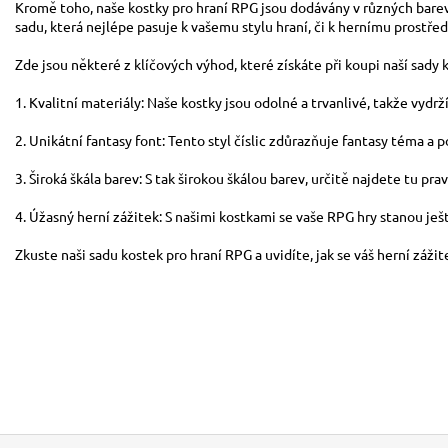
Kromě toho, naše kostky pro hraní RPG jsou dodávány v různých bare
sadu, která nejlépe pasuje k vašemu stylu hraní, či k hernímu prostřed
Zde jsou některé z klíčových výhod, které získáte při koupi naší sady 
1. Kvalitní materiály: Naše kostky jsou odolné a trvanlivé, takže vydrží
2. Unikátní fantasy font: Tento styl číslic zdůrazňuje fantasy téma a
3. Široká škála barev: S tak širokou škálou barev, určitě najdete tu pr
4. Úžasný herní zážitek: S našimi kostkami se vaše RPG hry stanou ješ
Zkuste naši sadu kostek pro hraní RPG a uvidíte, jak se váš herní záž