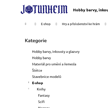
K
Přejít
na
o
Hobby barvy, inkou
obsah
Zpět
Zpět
š
do
do
í
Domů
E-shop
Hry a příslušenství ke hrám
k
obchodu
obchodu
P
o
Kategorie
Přeskočit
s
kategorie
t
Hobby barvy, inkousty a glazury
r
Hobby barvy
a
Materiál pro umění a řemesla
n
Štětce
n
Stavebnice modelů
í
E-shop
p
Knihy
a
Fantasy
n
Scifi
DOSPĚLÉ ČLENSTVÍ
e
Horrory