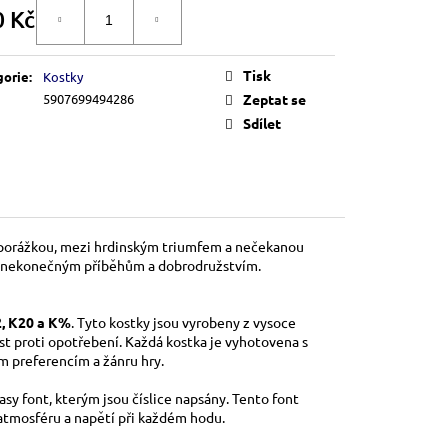
0 Kč
DO KOŠÍKU
á
Tisk
gorie
:
Kostky
5907699494286
Zeptat se
Sdílet
 porážkou, mezi hrdinským triumfem a nečekanou
m k nekonečným příběhům a dobrodružstvím.
2, K20 a K%
. Tyto kostky jsou vyrobeny z vysoce
ost proti opotřebení. Každá kostka je vyhotovena s
ím preferencím a žánru hry.
asy font, kterým jsou číslice napsány. Tento font
 atmosféru a napětí při každém hodu.