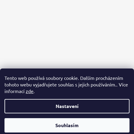
Tento web používá soubory cookie. Dalším procházením
tohoto webu vyjadřujete souhlas s jejich používáním.. Více
informací
zde
.
Sledovat na Instagramu
Nastavení
Vytvořil Shoptet
Souhlasím
Copyright 2026
Jotunheim
. Všechna práva vyhrazena.