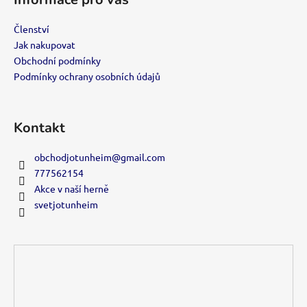
p
a
Členství
t
Jak nakupovat
í
Obchodní podmínky
Podmínky ochrany osobních údajů
Kontakt
obchodjotunheim
@
gmail.com
777562154
Akce v naší herně
svetjotunheim