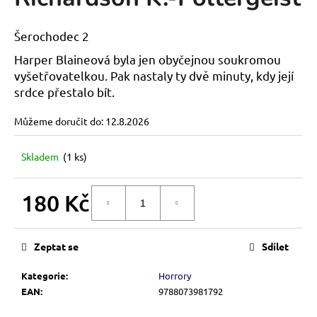
je
a
0,0
z
j
Šerochodec 2
5
í
hvězdiček.
Harper Blaineová byla jen obyčejnou soukromou
t
vyšetřovatelkou. Pak nastaly ty dvě minuty, kdy její
?
srdce přestalo bít.
Můžeme doručit do:
12.8.2026
Skladem
(1 ks)
HLEDAT
180 Kč
DO KOŠÍKU
Měrná
D
cena:
o
Zeptat se
Sdílet
p
o
Kategorie
:
Horrory
r
EAN
:
9788073981792
u