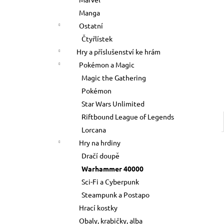
500 Kč
l
Manga
Ostatní
Čtyřlístek
Hry a příslušenství ke hrám
Pokémon a Magic
Magic the Gathering
Pokémon
Star Wars Unlimited
Riftbound League of Legends
Lorcana
Hry na hrdiny
Dračí doupě
Warhammer 40000
Sci-Fi a Cyberpunk
Steampunk a Postapo
Hrací kostky
Obaly, krabičky, alba