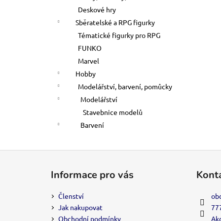
Deskové hry
Sběratelské a RPG figurky
Tématické figurky pro RPG
FUNKO
Marvel
Hobby
Modelářství, barvení, pomůcky
Modelářství
Stavebnice modelů
Barvení
Z
á
Informace pro vás
Kont
p
a
Členství
ob
t
Jak nakupovat
77
í
Obchodní podmínky
Akc