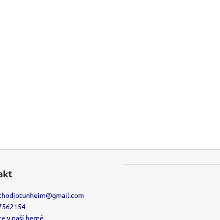
akt
chodjotunheim
@
gmail.com
7562154
e v naší herně