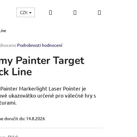
Hledat
Přihlášení
Nákupní
CZK
Kontakt
Line
košík
rné
dnoceno
Podrobnosti hodnocení
ení
my Painter Target
tu
ck Line
ček.
Painter Markerlight Laser Pointer je
ové ukazovátko určené pro válečné hry s
turami.
 doručit do:
14.8.2026
OF THE EMPIRE-
dem
(3 ks)