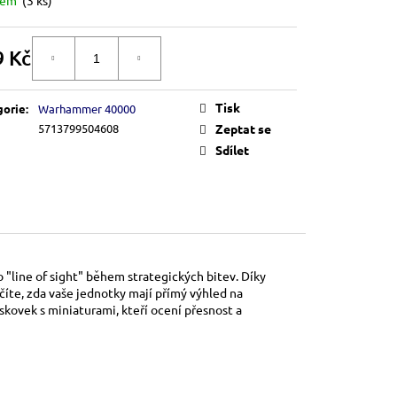
9 Kč
DO KOŠÍKU
á
Tisk
gorie
:
Warhammer 40000
5713799504608
Zeptat se
Sdílet
o "line of sight" během strategických bitev. Díky
te, zda vaše jednotky mají přímý výhled na
kovek s miniaturami, kteří ocení přesnost a