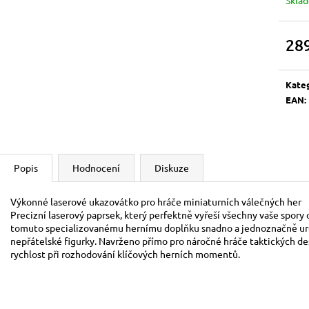
BOOSTER
700 Kč
120 Kč
28
Měrn
cena:
Kate
EAN
:
Popis
Hodnocení
Diskuze
Výkonné laserové ukazovátko pro hráče miniaturních válečných her
Precizní laserový paprsek, který perfektně vyřeší všechny vaše spory 
tomuto specializovanému hernímu doplňku snadno a jednoznačně určí
nepřátelské figurky. Navrženo přímo pro náročné hráče taktických des
rychlost při rozhodování klíčových herních momentů.