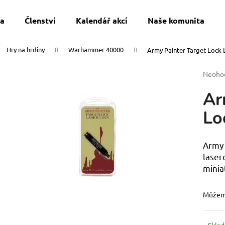
a
Členství
Kalendář akcí
Naše komunita
Hry na hrdiny
Warhammer 40000
Army Painter Target Lock 
Co potřebujete najít?
Průmě
Neoho
hodnoc
Ar
produk
HLEDAT
je
Lo
0,0
z
5
Doporučujeme
hvězdi
Army 
laser
minia
Můžeme
VIP ČLENSTVÍ
SWU 08: ASHES 
Skla