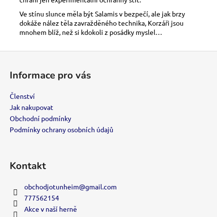
Ve stínu slunce měla být Salamis v bezpečí, ale jak brzy
dokáže nález těla zavražděného technika, Korzáři jsou
mnohem blíž, než si kdokoli z posádky myslel…
Z
á
Informace pro vás
p
a
Členství
t
Jak nakupovat
í
Obchodní podmínky
Podmínky ochrany osobních údajů
Kontakt
obchodjotunheim
@
gmail.com
777562154
Akce v naší herně