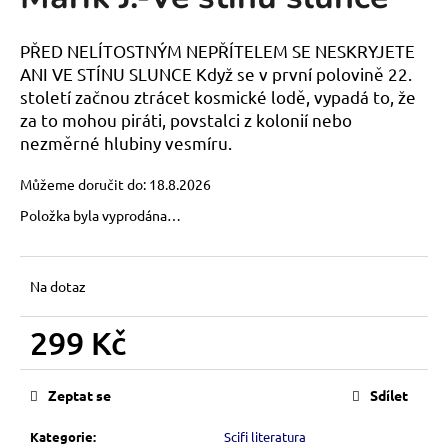
je
a
0,0
z
j
PŘED NELÍTOSTNÝM NEPŘÍTELEM SE NESKRYJETE
5
í
ANI VE STÍNU SLUNCE Když se v první polovině 22.
hvězdiček.
století začnou ztrácet kosmické lodě, vypadá to, že
t
za to mohou piráti, povstalci z kolonií nebo
?
nezměrné hlubiny vesmíru.
Můžeme doručit do:
18.8.2026
Položka byla vyprodána…
HLEDAT
Na dotaz
D
299 Kč
o
p
Měrná
o
cena:
Zeptat se
Sdílet
r
u
Kategorie
:
Scifi literatura