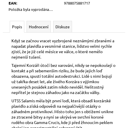
č
EAN
:
9788075881717
u
Položka byla vyprodána…
j
e
m
Popis
Hodnocení
Diskuze
e
Když se začnou vracet vyzbrojené neznámými zbraněmi a
napadat plavidla a vesmírné stanice, lidstvo velmi rychle
DOSPĚLÉ
zjistí, že je již celé měsíce ve válce, o které nemělo
ČLENSTVÍ
nejmenší tušení.
500
Tajemní Korzáři útočí bez varování, nikdy se nepokoušejí o
Kč
kontakt a při sebemenším riziku, že bude jejich loď
obsazena, spustí totální autodestrukci. Lidé s nimi bojují
už takřka deset let, ale živého Korzára s výjimkou
unesených posádek zatím nikdo neviděl. Nelítostný
nepřítel je stejnou záhadou jako na začátku války.
UTSS Salamis měla být první lodí, která obsadí korzárské
plavidlo a získá odpovědi na nejpalčivější otázky o
záhadném protivníkovi. Místo toho jen s obtížemi unikne
ze ztracené bitvy a nyní se ukrývá ve svrchní koroně
rudého obra Gamma Crucis, kde ji před žhnoucím peklem
chrání jen experimentální ochranný štít.