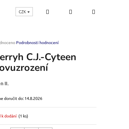
Hledat
Přihlášení
Nákupní
CZK
řemesla
Štětce
Stavebnice modelů
E-shop
košík
rné
dnoceno
Podrobnosti hodnocení
ení
erryh C.J.-Cyteen
tu
ovuzrození
ček.
n II.
 doručit do:
14.8.2026
 k dodání
(1 ks)
OF THE EMPIRE-