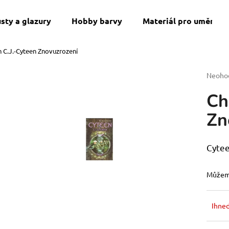
sty a glazury
Hobby barvy
Materiál pro umění a 
h C.J.-Cyteen Znovuzrození
Co potřebujete najít?
Průmě
Neoho
hodnoc
Ch
produk
HLEDAT
je
Zn
0,0
z
5
Doporučujeme
hvězdi
Cytee
Můžeme
Ihned
VIP ČLENSTVÍ
SWU 08: ASHES 