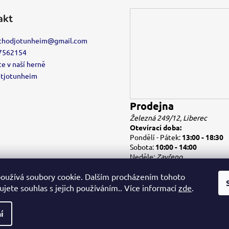
akt
chodjotunheim
@
gmail.com
7562154
e v naší herně
etjotunheim
Prodejna
Železná 249/12, Liberec
Otevírací doba:
Pondělí - Pátek:
13:00 - 18:30
Sobota:
10:00 - 14:00
Neděle:
Zavřeno
oužívá soubory cookie. Dalším procházením tohoto
jete souhlas s jejich používáním.. Více informací
zde
.
í