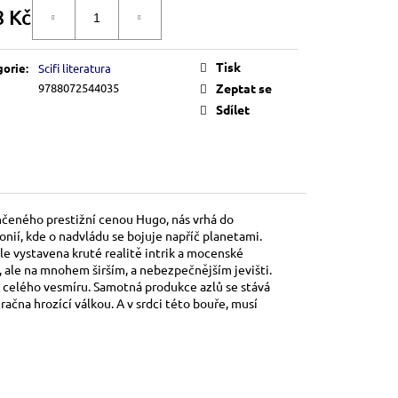
8 Kč
DO KOŠÍKU
á
Tisk
gorie
:
Scifi literatura
9788072544035
Zeptat se
Sdílet
ěnčeného prestižní cenou Hugo, nás vrhá do
nií, kde o nadvládu se bojuje napříč planetami.
hle vystavena kruté realitě intrik a mocenské
í, ale na mnohem širším, a nebezpečnějším jevišti.
o celého vesmíru. Samotná produkce azlů se stává
čna hrozící válkou. A v srdci této bouře, musí