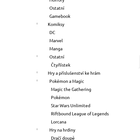
500 Kč
l
Ostatní
Gamebook
Komiksy
DC
Marvel
Manga
Ostatní
Čtyřlístek
Hry a příslušenství ke hrám
Pokémon a Magic
Magic the Gathering
Pokémon
Star Wars Unlimited
Riftbound League of Legends
Lorcana
Hry na hrdiny
Dračí doupě