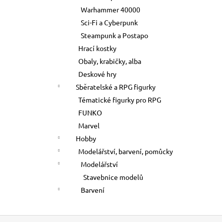
Warhammer 40000
Sci-Fi a Cyberpunk
Steampunk a Postapo
Hrací kostky
Obaly, krabičky, alba
Deskové hry
Sběratelské a RPG figurky
Tématické figurky pro RPG
FUNKO
Marvel
Hobby
Modelářství, barvení, pomůcky
Modelářství
Stavebnice modelů
Barvení
Z