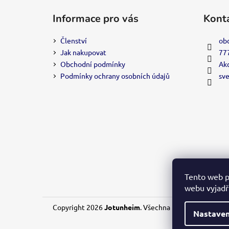
á
Informace pro vás
Kont
p
a
Členství
ob
t
Jak nakupovat
77
í
Obchodní podmínky
Akc
Podmínky ochrany osobních údajů
sv
Tento web p
webu vyjadřu
Copyright 2026
Jotunheim
. Všechna práva vyhrazena.
Nastaven