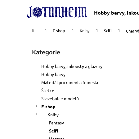
K
Přejít
na
o
Hobby barvy, inkou
obsah
Zpět
Zpět
š
do
do
í
Domů
E-shop
Knihy
Scifi
Cherry
k
obchodu
obchodu
P
o
Kategorie
Přeskočit
s
kategorie
t
Hobby barvy, inkousty a glazury
r
Hobby barvy
a
Materiál pro umění a řemesla
n
Štětce
n
Stavebnice modelů
í
E-shop
p
Knihy
a
Fantasy
n
Scifi
DOSPĚLÉ ČLENSTVÍ
e
Horrory