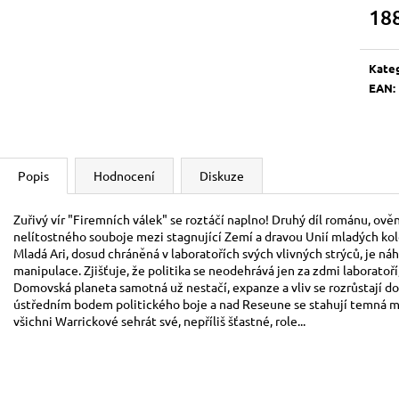
BOOSTER
700 Kč
18
120 Kč
Měrn
cena:
Kate
EAN
:
Popis
Hodnocení
Diskuze
Zuřivý vír "Firemních válek" se roztáčí naplno! Druhý díl románu, ov
nelítostného souboje mezi stagnující Zemí a dravou Unií mladých kolo
Mladá Ari, dosud chráněná v laboratořích svých vlivných strýců, je ná
manipulace. Zjišťuje, že politika se neodehrává jen za zdmi laboratoř
Domovská planeta samotná už nestačí, expanze a vliv se rozrůstají d
ústředním bodem politického boje a nad Reseune se stahují temná mra
všichni Warrickové sehrát své, nepříliš šťastné, role...