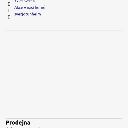
777562154
Akce v naší herně
svetjotunheim
Prodejna