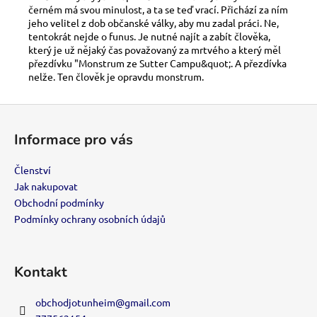
č
černém má svou minulost, a ta se teď vrací. Přichází za ním
u
jeho velitel z dob občanské války, aby mu zadal práci. Ne,
j
tentokrát nejde o funus. Je nutné najít a zabít člověka,
e
který je už nějaký čas považovaný za mrtvého a který měl
m
přezdívku "Monstrum ze Sutter Campu&q
uot;. A přezdívka
nelže. Ten člověk je opravdu monstrum.
e
Z
DOSPĚLÉ
á
ČLENSTVÍ
Informace pro vás
p
500
a
Kč
Členství
t
Jak nakupovat
í
Obchodní podmínky
Podmínky ochrany osobních údajů
Kontakt
obchodjotunheim
@
gmail.com