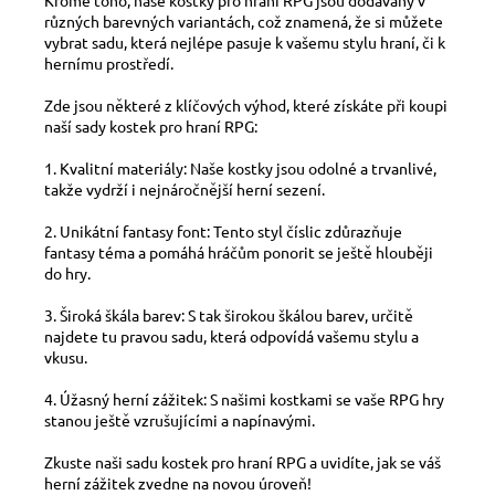
různých barevných variantách, což znamená, že si můžete
vybrat sadu, která nejlépe pasuje k vašemu stylu hraní, či k
hernímu prostředí.
Zde jsou některé z klíčových výhod, které získáte při koupi
naší sady kostek pro hraní RPG:
1. Kvalitní materiály: Naše kostky jsou odolné a trvanlivé,
takže vydrží i nejnáročnější herní sezení.
2. Unikátní fantasy font: Tento styl číslic zdůrazňuje
fantasy téma a pomáhá hráčům ponorit se ještě hlouběji
do hry.
3. Široká škála barev: S tak širokou škálou barev, určitě
najdete tu pravou sadu, která odpovídá vašemu stylu a
vkusu.
4. Úžasný herní zážitek: S našimi kostkami se vaše RPG hry
stanou ještě vzrušujícími a napínavými.
Zkuste naši sadu kostek pro hraní RPG a uvidíte, jak se váš
herní zážitek zvedne na novou úroveň!