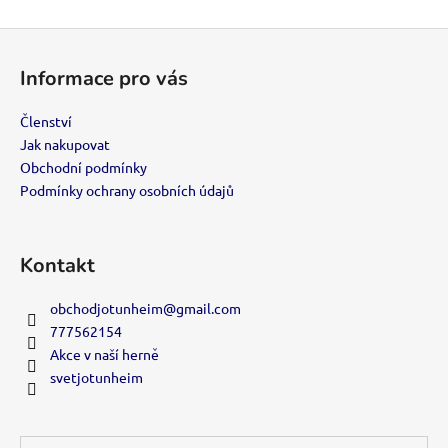
Z
á
Informace pro vás
p
a
Členství
t
Jak nakupovat
í
Obchodní podmínky
Podmínky ochrany osobních údajů
Kontakt
obchodjotunheim
@
gmail.com
777562154
Akce v naší herně
svetjotunheim