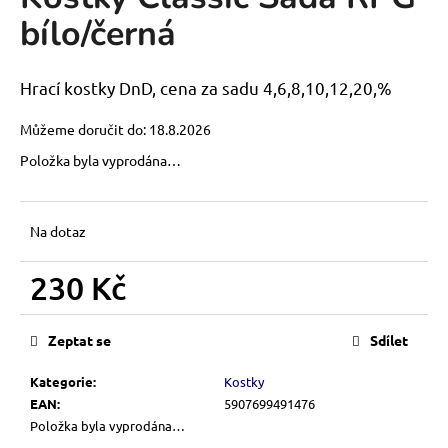
je
a
bílo/černá
0,0
z
j
5
í
hvězdiček.
Hrací kostky DnD, cena za sadu 4,6,8,10,12,20,%
t
?
Můžeme doručit do:
18.8.2026
Položka byla vyprodána…
Na dotaz
HLEDAT
230 Kč
Měrná
D
cena:
o
Zeptat se
Sdílet
p
o
Kategorie
:
Kostky
r
EAN
:
5907699491476
u
Položka byla vyprodána…