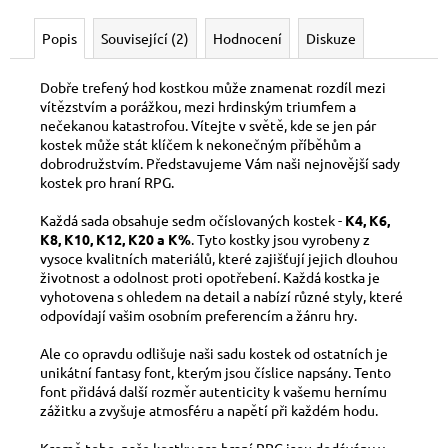
č
u
Popis
Související (2)
Hodnocení
Diskuze
j
e
m
Dobře trefený hod kostkou může znamenat rozdíl mezi
vítězstvím a porážkou, mezi hrdinským triumfem a
e
nečekanou katastrofou. Vítejte v světě, kde se jen pár
kostek může stát klíčem k nekonečným příběhům a
dobrodružstvím. Představujeme Vám naši nejnovější sady
OBALY
kostek pro hraní RPG.
DRAGON
SHIELD
Každá sada obsahuje sedm očíslovaných kostek -
K4, K6,
PROTECTOR
100KS
K8, K10, K12, K20 a K%
. Tyto kostky jsou vyrobeny z
-
vysoce kvalitních materiálů, které zajišťují jejich dlouhou
CRIMSON
životnost a odolnost proti opotřebení. Každá kostka je
MATE
vyhotovena s ohledem na detail a nabízí různé styly, které
odpovídají vašim osobním preferencím a žánru hry.
230
Kč
Ale co opravdu odlišuje naši sadu kostek od ostatních je
unikátní fantasy font, kterým jsou číslice napsány. Tento
font přidává další rozměr autenticity k vašemu hernímu
zážitku a zvyšuje atmosféru a napětí při každém hodu.
Kromě toho, naše kostky pro hraní RPG jsou dodávány v