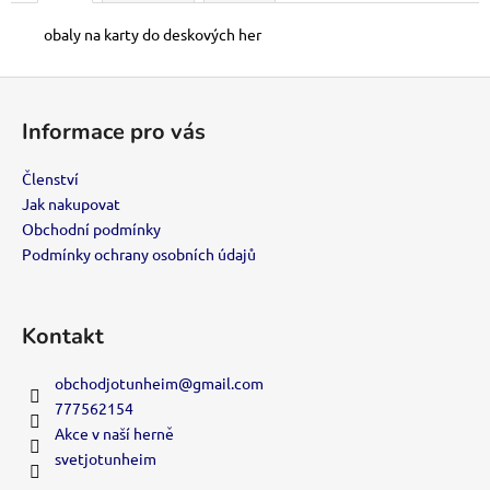
č
u
obaly na karty do deskových her
j
e
Z
m
á
e
Informace pro vás
p
a
Členství
SWU
t
Jak nakupovat
08:
ASHES
í
Obchodní podmínky
OF
Podmínky ochrany osobních údajů
THE
EMPIRE-
BOOSTER
120
Kontakt
Kč
obchodjotunheim
@
gmail.com
777562154
Akce v naší herně
svetjotunheim