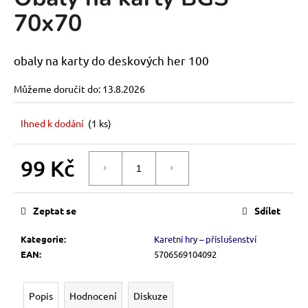
je
a
70x70
0,0
z
j
5
í
hvězdiček.
obaly na karty do deskových her 100
t
?
Můžeme doručit do:
13.8.2026
Ihned k dodání
(1 ks)
HLEDAT
99 Kč
DO KOŠÍKU
Měrná
cena:
Zeptat se
Sdílet
D
o
Kategorie
:
Karetní hry – příslušenství
p
EAN
:
5706569104092
o
r
u
Popis
Hodnocení
Diskuze