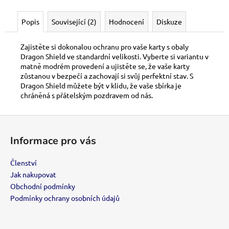
č
u
Popis
Související (2)
Hodnocení
Diskuze
j
e
m
Zajistěte si dokonalou ochranu pro vaše karty s obaly
e
Dragon Shield ve standardní velikosti. Vyberte si variantu v
matně modrém provedení a ujistěte se, že vaše karty
zůstanou v bezpečí a zachovají si svůj perfektní stav. S
Dragon Shield můžete být v klidu, že vaše sbírka je
VIP
chráněná s přátelským pozdravem od nás.
ČLENSTVÍ
700
Z
Kč
á
Informace pro vás
p
a
Členství
t
Jak nakupovat
í
Obchodní podmínky
Podmínky ochrany osobních údajů