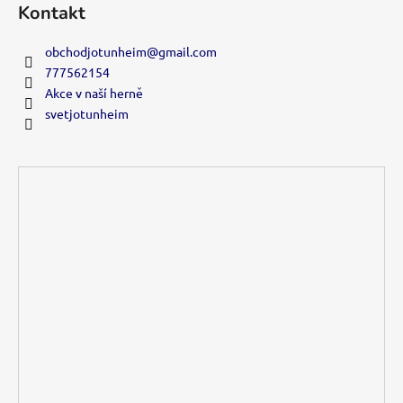
Kontakt
obchodjotunheim
@
gmail.com
777562154
Akce v naší herně
svetjotunheim