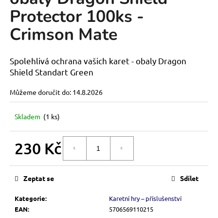
je
a
Protector 100ks -
0,0
z
j
Crimson Mate
5
í
hvězdiček.
t
Spolehlivá ochrana vašich karet - obaly Dragon
?
Shield Standart Green
Můžeme doručit do:
14.8.2026
HLEDAT
Skladem
(1 ks)
230 Kč
DO KOŠÍKU
D
Měrná
o
cena:
p
Zeptat se
Sdílet
o
r
Kategorie
:
Karetní hry – příslušenství
u
EAN
:
5706569110215