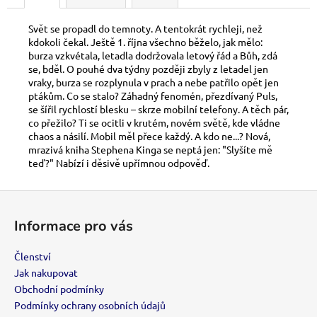
č
u
Svět se propadl do temnoty. A tentokrát rychleji, než
j
kdokoli čekal. Ještě 1. října všechno běželo, jak mělo:
e
burza vzkvétala, letadla dodržovala letový řád a Bůh, zdá
m
se, bděl. O pouhé dva týdny později zbyly z letadel jen
e
vraky, burza se rozplynula v prach a nebe patřilo opět jen
ptákům. Co se stalo? Záhadný fenomén, přezdívaný Puls,
se šířil rychlostí blesku – skrze mobilní telefony. A těch pár,
OBALY
co přežilo? Ti se ocitli v krutém, novém světě, kde vládne
DRAGON
chaos a násilí. Mobil měl přece každý. A kdo ne...? Nová,
SHIELD
mrazivá kniha Stephena Kinga se neptá jen: "Slyšíte mě
PROTECTOR
teď?" Nabízí i děsivě upřímnou odpověď.
100KS
-
CRIMSON
Z
MATE
á
Informace pro vás
230
p
Kč
a
Členství
t
Jak nakupovat
í
Obchodní podmínky
Podmínky ochrany osobních údajů