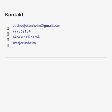
Kontakt
obchodjotunheim
@
gmail.com
777562154
Akce v naší herně
svetjotunheim