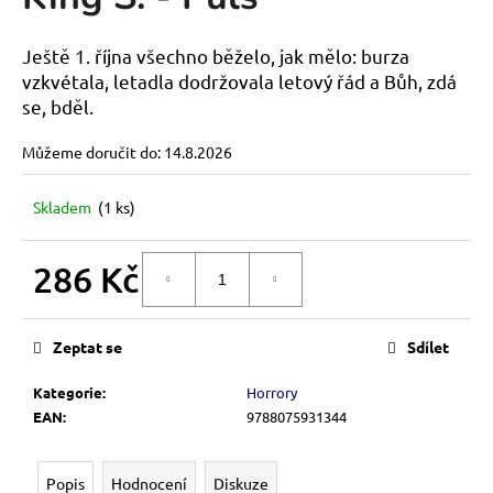
je
a
0,0
z
j
Ještě 1. října všechno běželo, jak mělo: burza
5
í
vzkvétala, letadla dodržovala letový řád a Bůh, zdá
hvězdiček.
se, bděl.
t
?
Můžeme doručit do:
14.8.2026
Skladem
(1 ks)
HLEDAT
286 Kč
DO KOŠÍKU
Měrná
cena:
D
Zeptat se
Sdílet
o
Kategorie
:
Horrory
p
EAN
:
9788075931344
o
r
u
Popis
Hodnocení
Diskuze