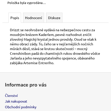
č
Položka byla vyprodána…
u
j
e
Popis
Hodnocení
Diskuze
m
e
Drizzt se neohrožené vydává na nebezpečnou cestu za
moudrým knězem Kaderlem, pevně rozhodnut zničit
zlovolný Magický krystal jednou provždy. Osud se však k
SWU
němu obrací zády. To, čeho se v nejčernějších nočních
08:
můrách děsil, stává se krutou skutečností – mocný
ASHES
Crenshinibon padá do chamtivých rukou drowského vůdce
OF
Jarlaxla a jeho nevyzpytatelného spojence, obávaného
THE
zabijáka Artemise Entreriho.
EMPIRE-
BOOSTER
Z
120
Kč
á
Informace pro vás
p
a
Členství
t
Jak nakupovat
í
Obchodní podmínky