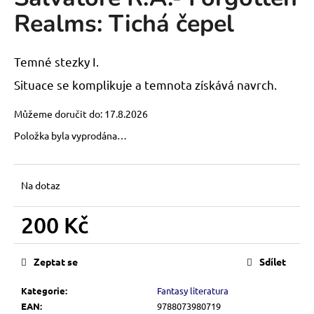
je
a
Realms: Tichá čepel
0,0
z
j
5
í
hvězdiček.
Temné stezky I.
t
Situace se komplikuje a temnota získává navrch.
?
Můžeme doručit do:
17.8.2026
Položka byla vyprodána…
HLEDAT
Na dotaz
200 Kč
D
o
Měrná
p
cena:
Zeptat se
Sdílet
o
r
Kategorie
:
Fantasy literatura
u
EAN
:
9788073980719