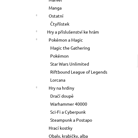
500 Kč
l
Manga
Ostatní
Čtyřlístek
Hry a příslušenství ke hrám
Pokémon a Magic
Magic the Gathering
Pokémon
Star Wars Unlimited
Riftbound League of Legends
Lorcana
Hry na hrdiny
Dračí doupě
Warhammer 40000
Sci-Fi a Cyberpunk
Steampunk a Postapo
Hrací kostky
Obaly, krabičky, alba