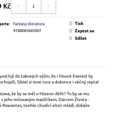
9 Kč
DO KOŠÍKU
á
Tisk
gorie
:
Fantasy literatura
9788085845907
Zeptat se
Sdílet
ostřují do takových výšin, že i Mount Everest by
pochopili, Sibiel si mne ruce a dokonce i věčný reptal
stava, že by se měl o Mizeon dělit? To by se mu
ložil s jeho milovaným mazlíčkem, Dárcem Života -
 Rawantes, tenhle chodící elixír mládí, dokáže