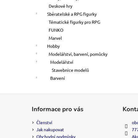
Deskové hry
Sběratelské a RPG figurky
Tématické figurky pro RPG
FUNKO
Marvel
Hobby
Modelářství, barvení, pomůcky
Modelářství
Stavebnice modelů
Barvení
Z
á
Informace pro vás
Kont
p
a
Členství
ob
t
Jak nakupovat
77
í
Obchodní podmínky
Akc