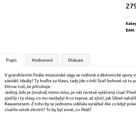
BOOSTER
700 Kč
27
120 Kč
Měrn
cena:
Kate
EAN
:
Popis
Hodnocení
Diskuze
V grandiózním finále mizeonské ságy se rodinné a démonické spory vy
záviděl. Ideály? Ty hoďte za hlavu, tady jde o krk! Staří bohové už to 
Ditrux tuší, že přituhuje.
Jediný, kdo je (možná) mimo mísu, je náš čerstvě vyléčený císař. Před
zježily i ty vlasy, co mu nezbyly! A co teprve, až zjistí, jak Sibiel na
Rawantesem. Z toho by se jednomu udělala vyrážka! Ale co když právě
císařův vztek zkrotit? To by byl zvrat, co říkáš?