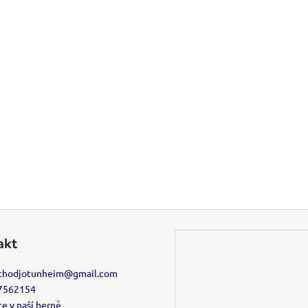
akt
chodjotunheim
@
gmail.com
7562154
e v naší herně