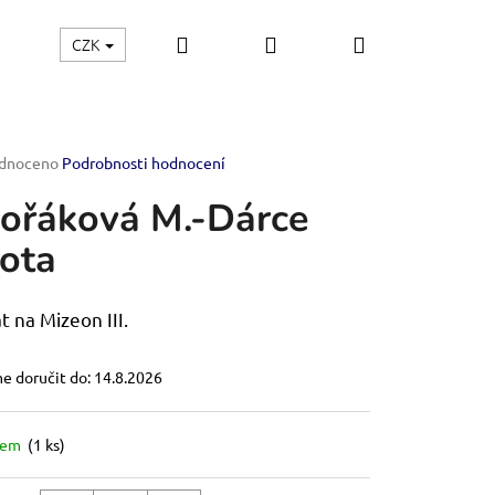
Hledat
Přihlášení
Nákupní
CZK
Kontakt
košík
rné
dnoceno
Podrobnosti hodnocení
ení
ořáková M.-Dárce
tu
vota
ček.
t na Mizeon III.
 doručit do:
14.8.2026
dem
(1 ks)
OF THE EMPIRE-