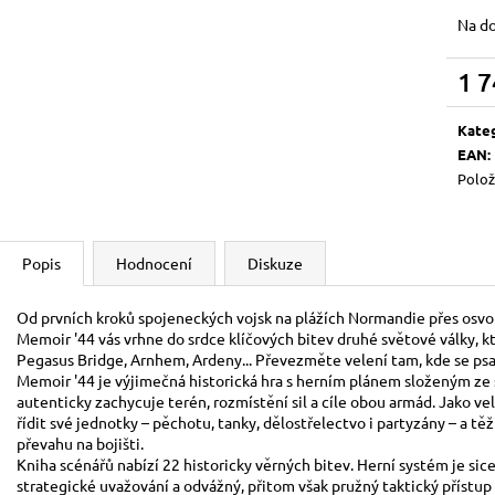
BOOSTER
700 Kč
Na d
120 Kč
1 7
Měrn
cena:
Kate
EAN
:
Polož
Popis
Hodnocení
Diskuze
Od prvních kroků spojeneckých vojsk na plážích Normandie přes osvo
Memoir '44 vás vrhne do srdce klíčových bitev druhé světové války, k
Pegasus Bridge, Arnhem, Ardeny... Převezměte velení tam, kde se psal
Memoir '44 je výjimečná historická hra s herním plánem složeným ze 
autenticky zachycuje terén, rozmístění sil a cíle obou armád. Jako ve
řídit své jednotky – pěchotu, tanky, dělostřelectvo i partyzány – a těži
převahu na bojišti.
Kniha scénářů nabízí 22 historicky věrných bitev. Herní systém je si
strategické uvažování a odvážný, přitom však pružný taktický přístup 