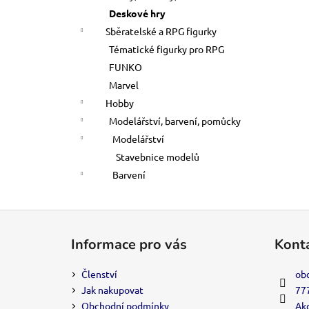
Deskové hry
Sběratelské a RPG figurky
Tématické figurky pro RPG
FUNKO
Marvel
Hobby
Modelářství, barvení, pomůcky
Modelářství
Stavebnice modelů
Barvení
Z
á
Informace pro vás
Kont
p
a
Členství
ob
t
Jak nakupovat
77
í
Obchodní podmínky
Akc