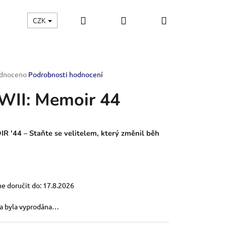
Hledat
Přihlášení
Nákupní
CZK
Kontakt
košík
rné
dnoceno
Podrobnosti hodnocení
ení
II: Memoir 44
tu
 '44 – Staňte se velitelem, který změnil běh
ček.
 doručit do:
17.8.2026
a byla vyprodána…
OF THE EMPIRE-