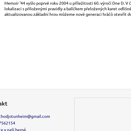
Memoir '44 vyšlo poprvé roku 2004 u příležitosti 60. výročí Dne D. V 
lokalizaci s přiloženými pravidly a balíčkem přeložených karet odlišné
aktualizovanou základní hrou můžeme nové generaci hráčů otevřít dv
akt
chodjotunheim
@
gmail.com
7562154
e v naší herně