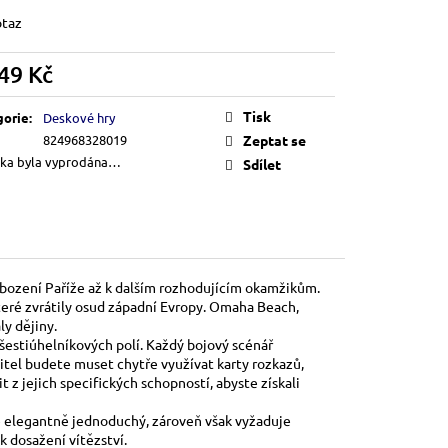
otaz
49 Kč
á
Tisk
gorie
:
Deskové hry
824968328019
Zeptat se
ka byla vyprodána…
Sdílet
bození Paříže až k dalším rozhodujícím okamžikům.
teré zvrátily osud západní Evropy. Omaha Beach,
y dějiny.
šestiúhelníkových polí. Každý bojový scénář
litel budete muset chytře využívat karty rozkazů,
t z jejich specifických schopností, abyste získali
ce elegantně jednoduchý, zároveň však vyžaduje
k dosažení vítězství.