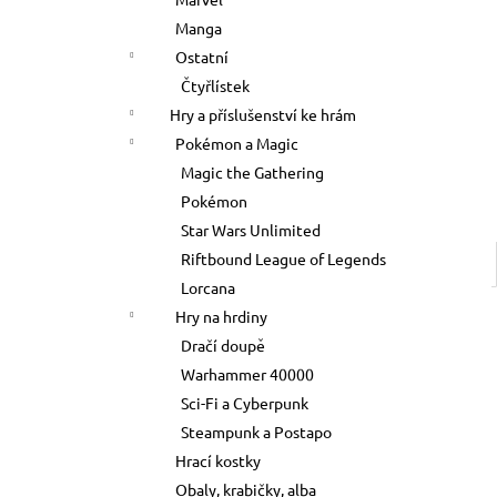
20 Kč
l
Manga
Ostatní
Čtyřlístek
Hry a příslušenství ke hrám
Pokémon a Magic
Magic the Gathering
Pokémon
Star Wars Unlimited
Riftbound League of Legends
Lorcana
Hry na hrdiny
Dračí doupě
Warhammer 40000
Sci-Fi a Cyberpunk
Steampunk a Postapo
Hrací kostky
Obaly, krabičky, alba