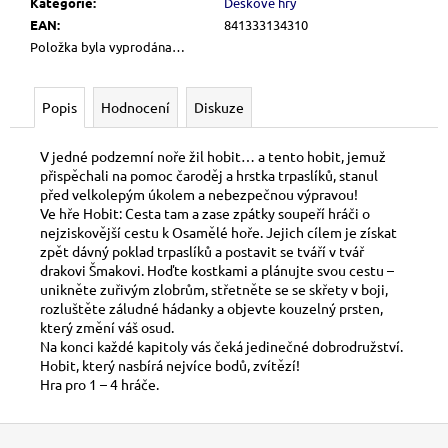
č
Kategorie
:
Deskové hry
u
EAN
:
841333134310
j
Položka byla vyprodána…
e
m
Popis
Hodnocení
Diskuze
e
V jedné podzemní noře žil hobit… a tento hobit, jemuž
VIP
přispěchali na pomoc čaroděj a hrstka trpaslíků, stanul
ČLENSTVÍ
před velkolepým úkolem a nebezpečnou výpravou!
Ve hře Hobit: Cesta tam a zase zpátky soupeří hráči o
700
Kč
nejziskovější cestu k Osamělé hoře. Jejich cílem je získat
zpět dávný poklad trpaslíků a postavit se tváří v tvář
drakovi Šmakovi. Hoďte kostkami a plánujte svou cestu –
unikněte zuřivým zlobrům, střetněte se se skřety v boji,
rozluštěte záludné hádanky a objevte kouzelný prsten,
který změní váš osud.
Na konci každé kapitoly vás čeká jedinečné dobrodružství.
Hobit, který nasbírá nejvíce bodů, zvítězí!
Hra pro 1 – 4 hráče.
Z