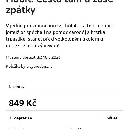
je
a
zpátky
0,0
z
j
5
í
hvězdiček.
V jedné podzemní noře žil hobit… a tento hobit,
t
jemuž přispěchali na pomoc čaroděj a hrstka
?
trpaslíků, stanul před velkolepým úkolem a
nebezpečnou výpravou!
Můžeme doručit do:
18.8.2026
Položka byla vyprodána…
HLEDAT
Na dotaz
D
o
849 Kč
p
o
Měrná
cena:
r
Zeptat se
Sdílet
u