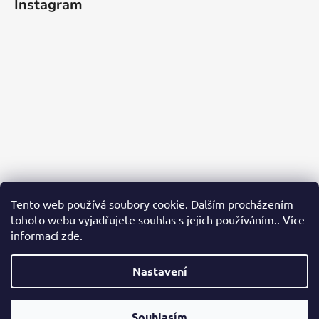
Instagram
Tento web používá soubory cookie. Dalším procházením
tohoto webu vyjadřujete souhlas s jejich používáním.. Více
informací
zde
.
Sledovat na Instagramu
Nastavení
Vytvořil Shoptet
Souhlasím
Copyright 2026
Jotunheim
. Všechna práva vyhrazena.