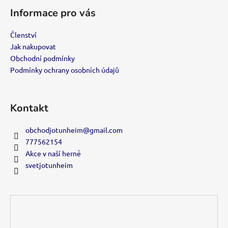
á
Informace pro vás
p
a
Členství
t
Jak nakupovat
í
Obchodní podmínky
Podmínky ochrany osobních údajů
Kontakt
obchodjotunheim
@
gmail.com
777562154
Akce v naší herně
svetjotunheim