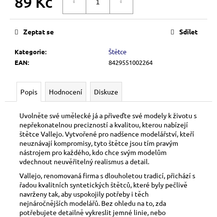
89 Kč
č
DO KOŠÍKU
u
Měrná
j
cena:
e
Zeptat se
Sdílet
m
Kategorie
:
Štětce
e
EAN
:
8429551002264
VIP
ČLENSTVÍ
Popis
Hodnocení
Diskuze
700
Kč
Uvolněte své umělecké já a přiveďte své modely k životu s
nepřekonatelnou precizností a kvalitou, kterou nabízejí
štětce Vallejo. Vytvořené pro nadšence modelářství, kteří
neuznávají kompromisy, tyto štětce jsou tím pravým
nástrojem pro každého, kdo chce svým modelům
vdechnout neuvěřitelný realismus a detail.
Vallejo, renomovaná firma s dlouholetou tradicí, přichází s
řadou kvalitních syntetických štětců, které byly pečlivě
navrženy tak, aby uspokojily potřeby i těch
nejnáročnějších modelářů. Bez ohledu na to, zda
potřebujete detailně vykreslit jemné linie, nebo