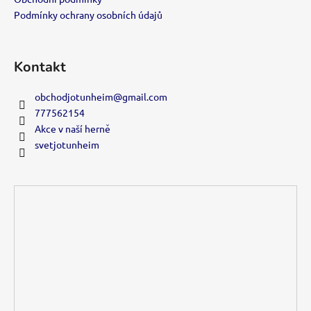
í
Podmínky ochrany osobních údajů
Kontakt
obchodjotunheim
@
gmail.com
777562154
Akce v naší herně
svetjotunheim