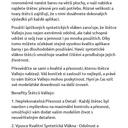
rovnoměrně nanést barvu na větší plochy, v naší nabídce
najdete štětec přesně pro vaši potřebu. Různé velikosti a
tvary štětců zajišťují, že s nimi dosáhnete dokonalých
výsledků při každé aplikaci.
Použití špičkových syntetických vláken zaručuje, že štětce
Vallejo jsou nejen extrémně odolné, ale také schopné
udržet si svůj tvar a jemnost i po mnoha použitích. Díky
tomu můžete očekávat stejně vysokou kvalitu aplikace
barvy i po dlouhodobém používání. Navíc syntetické
vlákno štětců umožňuje snadné čištění a prodlužuje jejich
životnost.
Přesvědčte se sami o kvalitě a přesnosti, kterou štětce
Vallejo nabízejí. Váš koníček si zaslouží to nejlepší, a právě
to vám štětce Vallejo mohou poskytnout. Nyní je čas vzít
své modelářské dovednosti na další úroveň.
Benefity Štětců Vallejo:
1. Nepřekonatelná Přesnost a Detail - Každý štětec byl
navržen s myšlenkou na maximální kontrolu a přesnost,
umožňující vám dodat vašim modelům život s
neuvěřitelným detailem.
2. Vysoce Kvalitní Syntetická Vlákna - Odolnost a