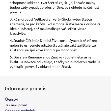
schopnost udržet si tvar štětců zajišťuje, že vaše malby
budou vždy vypadat profesionálně, bez ohledu na četnost
použití.
3. Různorodost Velikostí a Tvarů - Široký výběr štětců
znamená, že pro každý úkol v modelářství máte k dispozici
ideální nástroj, což maximalizuje vaši efektivitu a
kreativitu.
4. Snadné Čištění a Dlouhá Životnost - Syntetické vlákno
nejen že usnadňuje údržbu štětců, ale také zajišťuje, že
zůstanou ve špičkové kondici po mnoho let.
5. Důvěra v Renomovanou Značku - Spolehněte se na
kvalitu a inovace od Vallejo, značky s dlouholetou tradicí a
vynikající pověstí v oblasti modelářství.
Z
á
Informace pro vás
p
a
Členství
t
Jak nakupovat
Obchodní podmínky