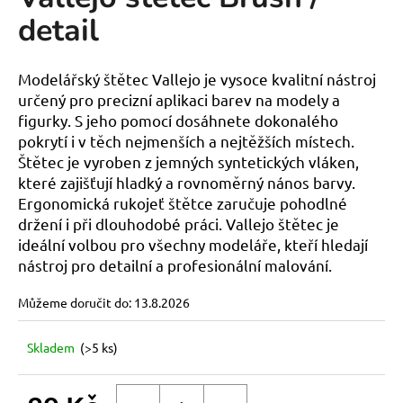
je
a
detail
0,0
z
j
5
í
hvězdiček.
Modelářský štětec Vallejo je vysoce kvalitní nástroj
t
určený pro precizní aplikaci barev na modely a
?
figurky. S jeho pomocí dosáhnete dokonalého
pokrytí i v těch nejmenších a nejtěžších místech.
Štětec je vyroben z jemných syntetických vláken,
které zajišťují hladký a rovnoměrný nános barvy.
Ergonomická rukojeť štětce zaručuje pohodlné
HLEDAT
držení i při dlouhodobé práci. Vallejo štětec je
ideální volbou pro všechny modeláře, kteří hledají
nástroj pro detailní a profesionální malování.
D
Můžeme doručit do:
13.8.2026
o
p
o
Skladem
(>5 ks)
r
u