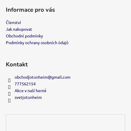
á
Informace pro vás
p
a
Členství
t
Jak nakupovat
í
Obchodní podmínky
Podmínky ochrany osobních údajů
Kontakt
obchodjotunheim
@
gmail.com
777562154
Akce v naší herně
svetjotunheim