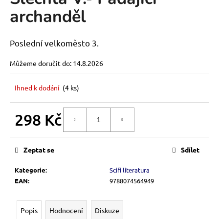
je
a
archanděl
0,0
z
j
5
í
hvězdiček.
Poslední velkoměsto 3.
t
?
Můžeme doručit do:
14.8.2026
Ihned k dodání
(
4 ks
)
HLEDAT
298 Kč
DO KOŠÍKU
Měrná
cena:
Zeptat se
Sdílet
D
o
Kategorie
:
Scifi literatura
p
EAN
:
9788074564949
o
r
u
Popis
Hodnocení
Diskuze