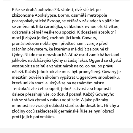
č
u
Píše se druhá polovina 23. století, dvě stě let po
j
zkázonosné Apokalypse. Bornn, osamělá metropole
e
postapokalyptické Evropy, se otřásá v základech s blížícími
m
se změnami. Bílá čarodějka, s chladnokrevnou efektivitou,
odstranila téměř veškerou opozici. K dosažení absolutní
e
moci jí zbývá jediný, rozhodující krok. Gowery,
pronásledován neblahými předtuchami, varuje před
státním převratem, ke kterému má dojít za pouhé tři
SWU
týdny. Nikdo mu nenaslouchá. Ať už osud zamíchá kartami
08:
jakkoliv, nadcházející týdny si žádají akci. Oggerd se chystá
ASHES
OF
vystoupit ze stínů a vznést nárok na to, co mu po právu
THE
náleží. Každý jeho krok ale musí být promyšlený. Gowery je
EMPIRE-
mezitím pověřen úkolem vypátrat Oggerdovu snoubenku,
BOOSTER
která unikla smrti a ukrývá se na neznámém místě.
Tentokrát ale čelí soupeři, jehož lstivost a schopnosti
120
dalece přesahují vše, co dosud poznal. Každý Goweryho
Kč
tah se stává zbraní v rukou nepřítele. A jako přízraky
minulosti se vracejí události staré sedmdesát let. Hříchy a
zločiny otců zakladatelů germánské Říše se nyní obrací
proti jejich potomkům.
Z