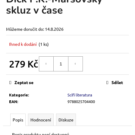
je
a
skluz v čase
0,0
z
j
5
í
hvězdiček.
Můžeme doručit do:
14.8.2026
t
?
Ihned k dodání
(
1 ks
)
279 Kč
DO KOŠÍKU
HLEDAT
Měrná
cena:
Zeptat se
Sdílet
D
Kategorie
:
Scifi literatura
o
EAN
:
9788025704400
p
o
Popis
Hodnocení
Diskuze
r
u
Popis produktu není dostupný