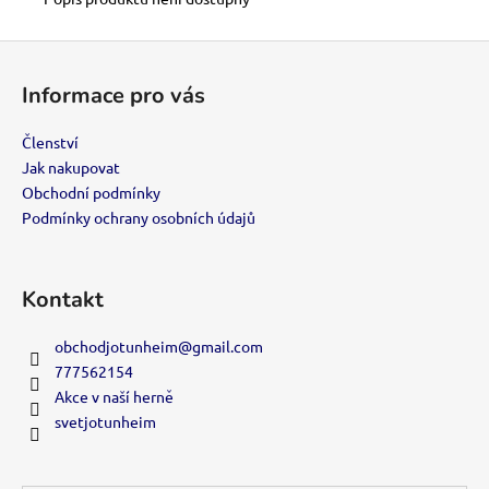
č
u
j
Z
e
á
Informace pro vás
m
p
e
a
Členství
t
Jak nakupovat
VIP
í
Obchodní podmínky
ČLENSTVÍ
Podmínky ochrany osobních údajů
700
Kč
Kontakt
obchodjotunheim
@
gmail.com
777562154
Akce v naší herně
svetjotunheim