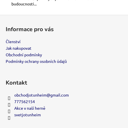
č
budoucnosti...
u
j
Z
e
á
m
Informace pro vás
e
p
a
Členství
t
Jak nakupovat
KMC
PERFECT
í
Obchodní podmínky
SIZE
Podmínky ochrany osobních údajů
99
Kč
Kontakt
obchodjotunheim
@
gmail.com
777562154
Akce v naší herně
svetjotunheim