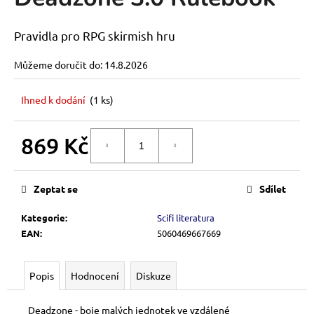
je
a
0,0
z
j
Pravidla pro RPG skirmish hru
5
í
hvězdiček.
Můžeme doručit do:
14.8.2026
t
?
Ihned k dodání
(1 ks)
869 Kč
DO KOŠÍKU
Měrná
HLEDAT
cena:
Zeptat se
Sdílet
Kategorie
:
Scifi literatura
D
EAN
:
5060469667669
o
p
o
Popis
Hodnocení
Diskuze
r
u
Deadzone - boje malých jednotek ve vzdálené