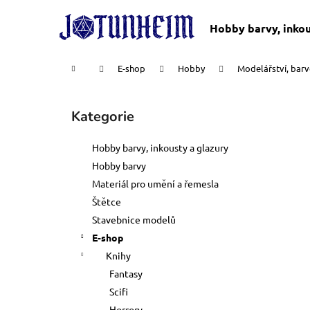
K
Přejít
na
o
Hobby barvy, inkou
obsah
Zpět
Zpět
š
do
do
í
Domů
E-shop
Hobby
Modelářství, bar
k
obchodu
obchodu
P
o
Kategorie
Přeskočit
s
kategorie
t
Hobby barvy, inkousty a glazury
r
Hobby barvy
a
Materiál pro umění a řemesla
n
Štětce
n
Stavebnice modelů
í
E-shop
p
Knihy
a
Fantasy
n
Scifi
DOSPĚLÉ ČLENSTVÍ
e
Horrory