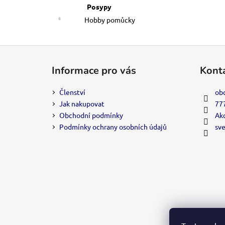
Posypy
Hobby pomůcky
Z
á
Informace pro vás
Kont
p
a
Členství
ob
t
Jak nakupovat
77
í
Obchodní podmínky
Akc
Podmínky ochrany osobních údajů
sv