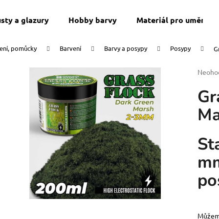
sty a glazury
Hobby barvy
Materiál pro umění a 
vení, pomůcky
Barvení
Barvy a posypy
Posypy
G
Co potřebujete najít?
Průmě
Neoho
hodnoc
Gr
produk
HLEDAT
je
Ma
0,0
z
5
Doporučujeme
hvězdi
St
mm
po
VIP ČLENSTVÍ
SWU 08: ASHES 
Můžeme