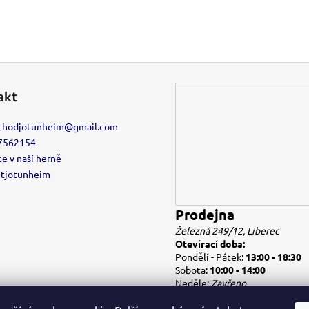
akt
chodjotunheim
@
gmail.com
7562154
e v naší herně
etjotunheim
Prodejna
Železná 249/12, Liberec
Otevírací doba:
Pondělí - Pátek:
13:00 - 18:30
Sobota:
10:00 - 14:00
Neděle:
Zavřeno