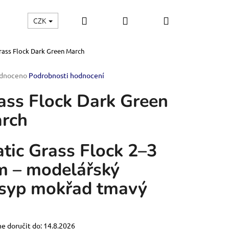
Hledat
Přihlášení
Nákupní
CZK
řemesla
Štětce
Stavebnice modelů
E-shop
rass Flock Dark Green March
košík
rné
dnoceno
Podrobnosti hodnocení
ení
ass Flock Dark Green
tu
rch
ček.
atic Grass Flock 2–3
 – modelářský
syp mokřad tmavý
OF THE EMPIRE-
 doručit do:
14.8.2026