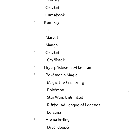
500 Kč
l
Ostatní
Gamebook
Komiksy
DC
Marvel
Manga
Ostatní
Čtyřlístek
Hry a příslušenství ke hrám
Pokémon a Magic
Magic the Gathering
Pokémon
Star Wars Unlimited
Riftbound League of Legends
Lorcana
Hry na hrdiny
Dračí doupě