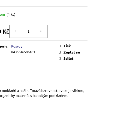
dem
(
1 ks
)
9 Kč
DO KOŠÍKU
á
Tisk
gorie
:
Posypy
8435646506463
Zeptat se
Sdílet
 mokřadů a bažin. Tmavá barevnost evokuje vlhkou,
 organický materiál s bahnitým podkladem.