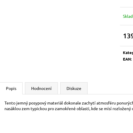
BOOSTER
700 Kč
120 Kč
Skla
13
Měrn
cena:
Kate
EAN
:
Popis
Hodnocení
Diskuze
Tento jemný posypový materiál dokonale zachytí atmosféru ponurých
nasáklou zem typickou pro zamokřené oblasti, kde se mísí rozložený