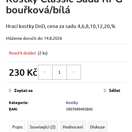
je
a
bouřková/bílá
0,0
z
j
5
í
hvězdiček.
Hrací kostky DnD, cena za sadu 4,6,8,10,12,20,%
t
?
Můžeme doručit do:
14.8.2026
Ihned k dodání
(
2 ks
)
HLEDAT
230 Kč
DO KOŠÍKU
Měrná
cena:
Zeptat se
Sdílet
D
o
Kategorie
:
Kostky
p
EAN
:
5907699493845
o
r
u
Popis
Související (2)
Hodnocení
Diskuze