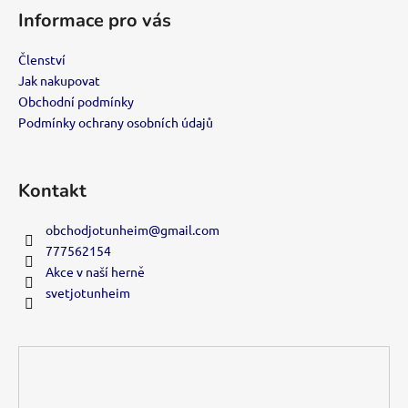
á
Informace pro vás
p
a
Členství
t
Jak nakupovat
í
Obchodní podmínky
Podmínky ochrany osobních údajů
Kontakt
obchodjotunheim
@
gmail.com
777562154
Akce v naší herně
svetjotunheim