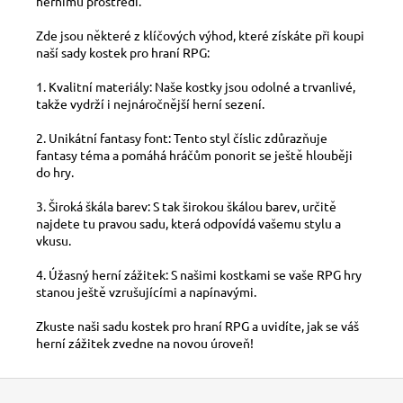
hernímu prostředí.
Zde jsou některé z klíčových výhod, které získáte při koupi
naší sady kostek pro hraní RPG:
1. Kvalitní materiály: Naše kostky jsou odolné a trvanlivé,
takže vydrží i nejnáročnější herní sezení.
2. Unikátní fantasy font: Tento styl číslic zdůrazňuje
fantasy téma a pomáhá hráčům ponorit se ještě hlouběji
do hry.
3. Široká škála barev: S tak širokou škálou barev, určitě
najdete tu pravou sadu, která odpovídá vašemu stylu a
vkusu.
4. Úžasný herní zážitek: S našimi kostkami se vaše RPG hry
stanou ještě vzrušujícími a napínavými.
Zkuste naši sadu kostek pro hraní RPG a uvidíte, jak se váš
herní zážitek zvedne na novou úroveň!
Z