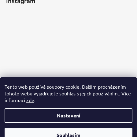
Instagram
Tento web používá soubory cookie. Dalším procházením
tohoto webu vyjadřujete souhlas s jejich používáním.. Více
informací
zde
.
Sledovat na Instagramu
Nastavení
Vytvořil Shoptet
Souhlasím
Copyright 2026
Jotunheim
. Všechna práva vyhrazena.