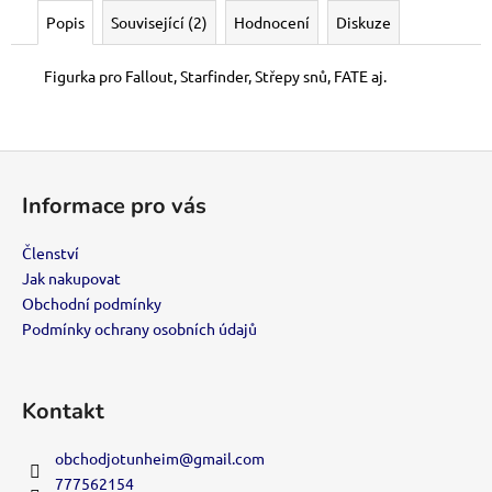
č
Popis
Související (2)
Hodnocení
Diskuze
u
j
e
Figurka pro Fallout, Starfinder, Střepy snů, FATE aj.
m
e
Z
á
KMC
Informace pro vás
PERFECT
p
SIZE
a
Členství
99
t
Kč
Jak nakupovat
í
Obchodní podmínky
Podmínky ochrany osobních údajů
Kontakt
obchodjotunheim
@
gmail.com
777562154