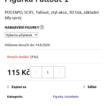
je
a
0,0
z
j
POSTAPO, SCIFI, Fallout, styl akce, 3D tisk, základní
5
í
bíly sprej
hvězdiček.
t
NABARVENÍ FIGURKY
?
?
Můžeme doručit do:
14.8.2026
HLEDAT
Ihned k dodání
(4 ks)
115 Kč
DO KOŠÍKU
D
Měrná
o
cena:
p
Zeptat se
Sdílet
o
r
Kategorie
:
Figurky Jotunheim
u