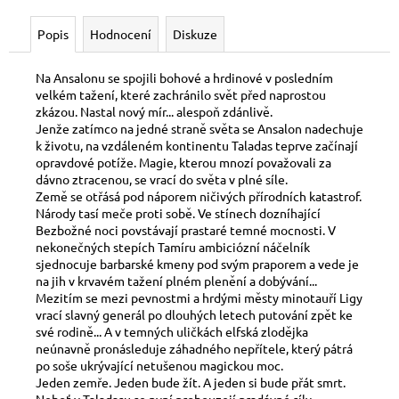
č
u
Popis
Hodnocení
Diskuze
j
e
m
Na Ansalonu se spojili bohové a hrdinové v posledním
velkém tažení, které zachránilo svět před naprostou
e
zkázou. Nastal nový mír... alespoň zdánlivě.
Jenže zatímco na jedné straně světa se Ansalon nadechuje
k životu, na vzdáleném kontinentu Taladas teprve začínají
OBALY
opravdové potíže. Magie, kterou mnozí považovali za
DRAGON
dávno ztracenou, se vrací do světa v plné síle.
SHIELD
Země se otřásá pod náporem ničivých přírodních katastrof.
PROTECTOR
100KS
Národy tasí meče proti sobě. Ve stínech dozníhající
-
Bezbožné noci povstávají prastaré temné mocnosti. V
CRIMSON
nekonečných stepích Tamíru ambiciózní náčelník
MATE
sjednocuje barbarské kmeny pod svým praporem a vede je
na jih v krvavém tažení plném plenění a dobývání...
230
Kč
Mezitím se mezi pevnostmi a hrdými městy minotauří Ligy
vrací slavný generál po dlouhých letech putování zpět ke
své rodině... A v temných uličkách elfská zlodějka
neúnavně pronásleduje záhadného nepřítele, který pátrá
po soše ukrývající netušenou magickou moc.
Jeden zemře. Jeden bude žít. A jeden si bude přát smrt.
Neboť v Taladasu se nyní probouzejí pradávné síly.