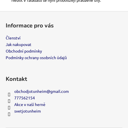
Z
á
Informace pro vás
p
a
Členství
t
Jak nakupovat
í
Obchodní podmínky
Podmínky ochrany osobních údajů
Kontakt
obchodjotunheim
@
gmail.com
777562154
Akce v naší herně
svetjotunheim