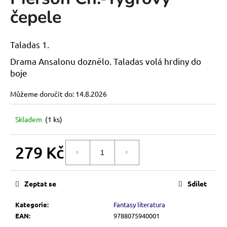
je
a
čepele
0,0
z
j
5
í
hvězdiček.
Taladas 1.
t
Drama Ansalonu doznělo. Taladas volá hrdiny do
?
boje
Můžeme doručit do:
14.8.2026
HLEDAT
Skladem
(1 ks)
279 Kč
DO KOŠÍKU
D
Měrná
o
cena:
p
Zeptat se
Sdílet
o
r
Kategorie
:
Fantasy literatura
u
EAN
:
9788075940001