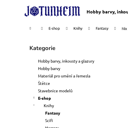
K
Přejít
na
o
Hobby barvy, inkou
obsah
Zpět
Zpět
š
do
do
í
Domů
E-shop
Knihy
Fantasy
Nix
k
obchodu
obchodu
P
o
Kategorie
Přeskočit
s
kategorie
t
Hobby barvy, inkousty a glazury
r
Hobby barvy
a
Materiál pro umění a řemesla
n
Štětce
n
Stavebnice modelů
í
E-shop
p
Knihy
a
Fantasy
n
Scifi
DOSPĚLÉ ČLENSTVÍ
e
Horrory