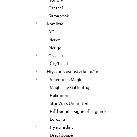
500 Kč
l
Ostatní
Gamebook
Komiksy
DC
Marvel
Manga
Ostatní
Čtyřlístek
Hry a příslušenství ke hrám
Pokémon a Magic
Magic the Gathering
Pokémon
Star Wars Unlimited
Riftbound League of Legends
Lorcana
Hry na hrdiny
Dračí doupě