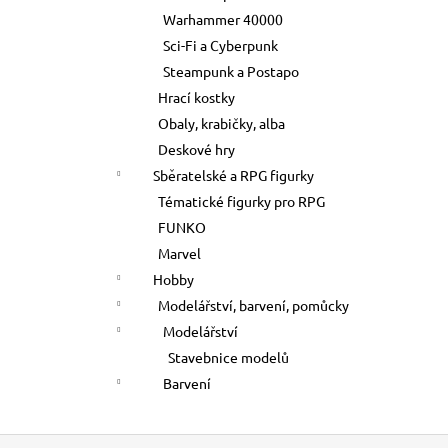
Warhammer 40000
Sci-Fi a Cyberpunk
Steampunk a Postapo
Hrací kostky
Obaly, krabičky, alba
Deskové hry
Sběratelské a RPG figurky
Tématické figurky pro RPG
FUNKO
Marvel
Hobby
Modelářství, barvení, pomůcky
Modelářství
Stavebnice modelů
Barvení
Z