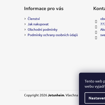
á
Informace pro vás
Kont
p
a
Členství
ob
t
Jak nakupovat
77
í
Obchodní podmínky
Akc
Podmínky ochrany osobních údajů
sv
Tento web p
webu vyjadřu
Copyright 2026
Jotunheim
. Všechna práva vyhrazena.
Nastaven