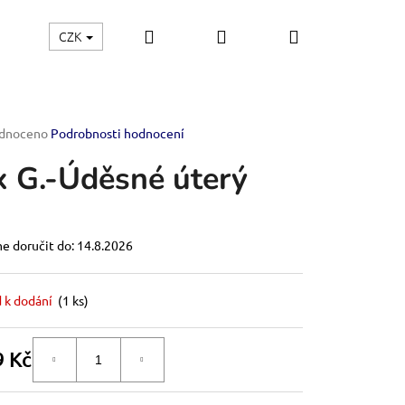
Hledat
Přihlášení
Nákupní
CZK
řemesla
Štětce
Stavebnice modelů
E-shop
košík
rné
dnoceno
Podrobnosti hodnocení
ení
x G.-Úděsné úterý
tu
 doručit do:
14.8.2026
ček.
 k dodání
(
1 ks
)
9 Kč
DO KOŠÍKU
á
OF THE EMPIRE-