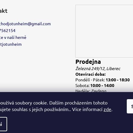
akt
chodjotunheim
@
gmail.com
7562154
e v naší herně
etjotunheim
Prodejna
Železná 249/12, Liberec
Otevírací doba:
Pondělí - Pátek:
13:00 - 18:30
Sobota:
10:00 - 14:00
Neděle:
Zavřeno
oužívá soubory cookie. Dalším procházením tohoto
jete souhlas s jejich používáním.. Více informací
zde
.
í