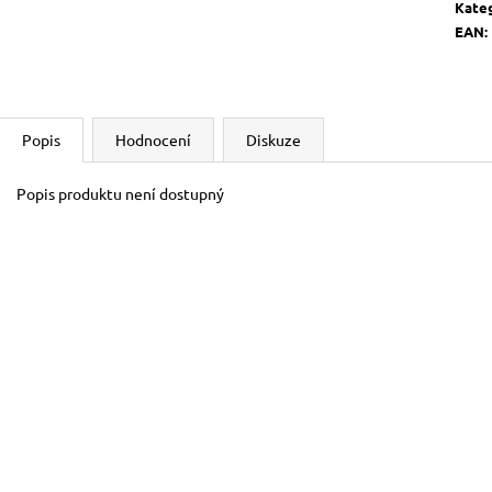
BOOSTER
Kate
700 Kč
120 Kč
EAN
:
Popis
Hodnocení
Diskuze
Popis produktu není dostupný