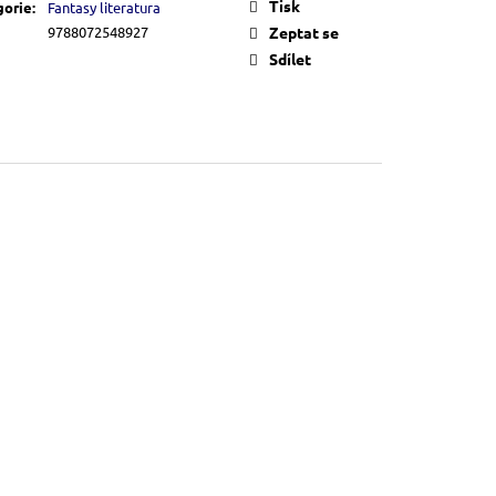
Tisk
gorie
:
Fantasy literatura
9788072548927
Zeptat se
Sdílet