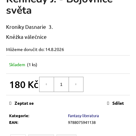
je
a
světa
0,0
z
j
5
í
hvězdiček.
Kroniky Dasnarie 3.
t
Kněžka válečnice
?
Můžeme doručit do:
14.8.2026
Skladem
(1 ks)
HLEDAT
180 Kč
DO KOŠÍKU
Měrná
D
cena:
o
Zeptat se
Sdílet
p
o
Kategorie
:
Fantasy literatura
r
EAN
:
9788075941138
u