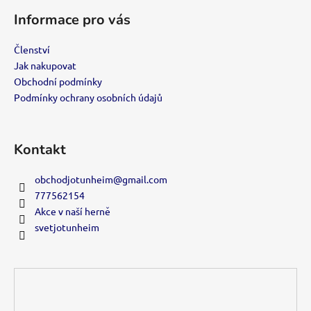
á
Informace pro vás
p
a
Členství
t
Jak nakupovat
í
Obchodní podmínky
Podmínky ochrany osobních údajů
Kontakt
obchodjotunheim
@
gmail.com
777562154
Akce v naší herně
svetjotunheim