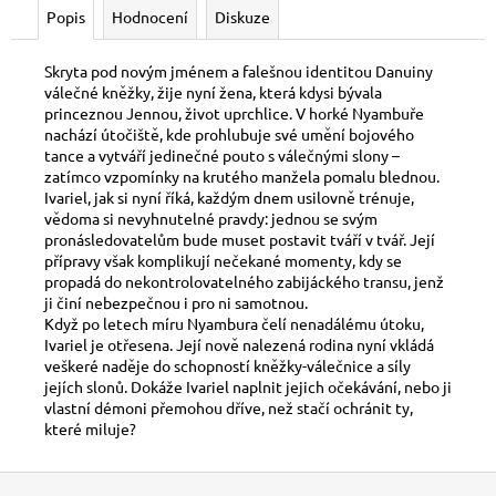
č
Popis
Hodnocení
Diskuze
u
j
Skryta pod novým jménem a falešnou identitou Danuiny
e
válečné kněžky, žije nyní žena, která kdysi bývala
m
princeznou Jennou, život uprchlice. V horké Nyambuře
e
nachází útočiště, kde prohlubuje své umění bojového
tance a vytváří jedinečné pouto s válečnými slony –
zatímco vzpomínky na krutého manžela pomalu blednou.
OBALY
Ivariel, jak si nyní říká, každým dnem usilovně trénuje,
DRAGON
vědoma si nevyhnutelné pravdy: jednou se svým
SHIELD
pronásledovatelům bude muset postavit tváří v tvář. Její
PROTECTOR
přípravy však komplikují nečekané momenty, kdy se
100KS
propadá do nekontrolovatelného zabijáckého transu, jenž
-
CRIMSON
ji činí nebezpečnou i pro ni samotnou.
MATE
Když po letech míru Nyambura čelí nenadálému útoku,
Ivariel je otřesena. Její nově nalezená rodina nyní vkládá
230
veškeré naděje do schopností kněžky-válečnice a síly
Kč
jejích slonů. Dokáže Ivariel naplnit jejich očekávání, nebo ji
vlastní démoni přemohou dříve, než stačí ochránit ty,
které miluje?
Z