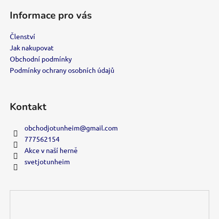
á
Informace pro vás
p
a
Členství
t
Jak nakupovat
í
Obchodní podmínky
Podmínky ochrany osobních údajů
Kontakt
obchodjotunheim
@
gmail.com
777562154
Akce v naší herně
svetjotunheim