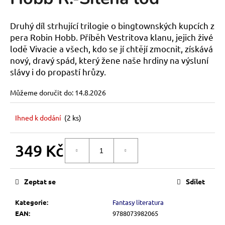
je
a
0,0
z
j
Druhý díl strhující trilogie o bingtownských kupcích z
5
í
pera Robin Hobb. Příběh Vestritova klanu, jejich živé
hvězdiček.
lodě Vivacie a všech, kdo se jí chtějí zmocnit, získává
t
nový, dravý spád, který žene naše hrdiny na výsluní
?
slávy i do propastí hrůzy.
Můžeme doručit do:
14.8.2026
HLEDAT
Ihned k dodání
(2 ks)
349 Kč
DO KOŠÍKU
D
Měrná
o
cena:
p
Zeptat se
Sdílet
o
r
Kategorie
:
Fantasy literatura
u
EAN
:
9788073982065