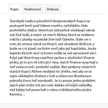
č
u
Popis
Hodnocení
Diskuze
j
e
Starobylé tradice původních bingtownských kupců se
m
postupně bortí pod tlakem nov
ého, nelidského řádu
e
prohnilého vládce. Vestritovi úzkostlivě očekávají návrat
své živé lodě, a nejvíc ze všech Althea, která se nedávno
vrátila z plavby na palubě živé lodi Ophelie. Stále sní o
DOSPĚLÉ
tom, že vznese nárok na Vivacii, své ukradené dědictví, a
ČLENSTVÍ
bude se s ní plavit na širém moři jako její kapitánka. Jenže
500
kapitán Kennit není ochoten vzdát se své vytoužené věci.
Kč
Když pak Vestritovy zastihne zpráva o ukořistění Vivacie
piráty, je to pro ně zdrcující rána. Jejich finance vysychají a
teď vzala za své i poslední naděje. Bez podpory ostatních
starých kupců Althee nezbývá nic jiného, než aby se se
svým někdejším druhem z lodi a milencem Brashenem
pokusila živou loď osvobodit. Je tu pouze jeden problém:
jejich plán může mít pro svět daleko ničivější následky,
než kdyby loď ponechali v rukou ctižádostivého piráta
Kennita…
Z