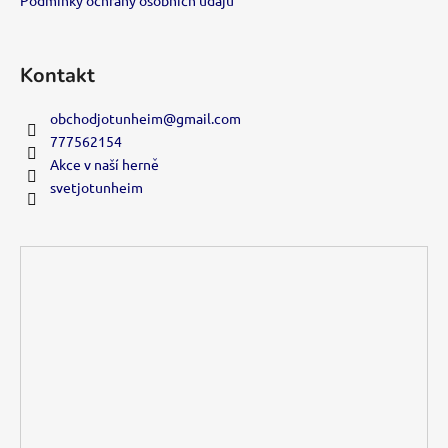
Kontakt
obchodjotunheim
@
gmail.com
777562154
Akce v naší herně
svetjotunheim