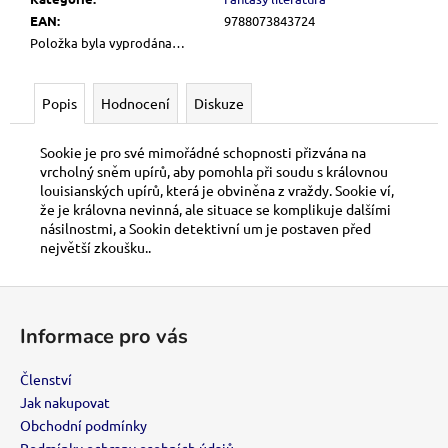
č
u
EAN
:
9788073843724
j
Položka byla vyprodána…
e
m
Popis
Hodnocení
Diskuze
e
Sookie je pro své mimořádné schopnosti přizvána na
VIP
vrcholný sněm upírů, aby pomohla při soudu s královnou
ČLENSTVÍ
louisianských upírů, která je obviněna z vraždy. Sookie ví,
že je královna nevinná, ale situace se komplikuje dalšími
700
násilnostmi, a Sookin detektivní um je postaven před
Kč
největší zkoušku..
Z
á
Informace pro vás
p
a
Členství
t
Jak nakupovat
í
Obchodní podmínky
Podmínky ochrany osobních údajů