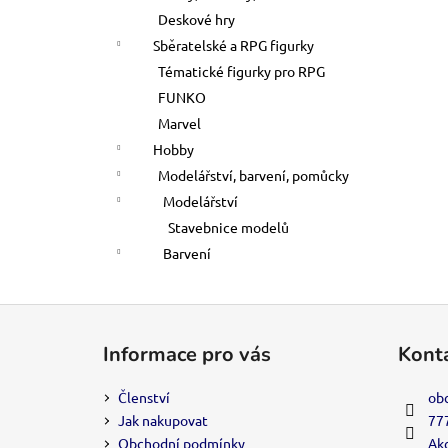
Deskové hry
Sběratelské a RPG figurky
Tématické figurky pro RPG
FUNKO
Marvel
Hobby
Modelářství, barvení, pomůcky
Modelářství
Stavebnice modelů
Barvení
Z
á
Informace pro vás
Kont
p
a
Členství
ob
t
Jak nakupovat
77
í
Obchodní podmínky
Akc