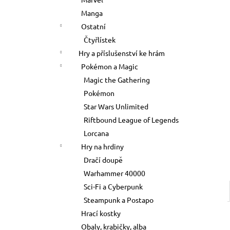
700 Kč
l
Manga
Ostatní
Čtyřlístek
Hry a příslušenství ke hrám
Pokémon a Magic
Magic the Gathering
Pokémon
Star Wars Unlimited
Riftbound League of Legends
Lorcana
Hry na hrdiny
Dračí doupě
Warhammer 40000
Sci-Fi a Cyberpunk
Steampunk a Postapo
Hrací kostky
Obaly, krabičky, alba