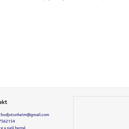
akt
chodjotunheim
@
gmail.com
7562154
e v naší herně