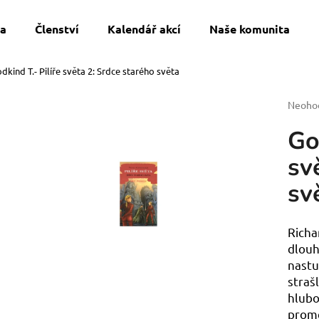
a
Členství
Kalendář akcí
Naše komunita
dkind T.- Pilíře světa 2: Srdce starého světa
Co potřebujete najít?
Průmě
Neoho
hodnoc
Go
produk
HLEDAT
je
sv
0,0
z
sv
5
Doporučujeme
hvězdi
Richa
dlouh
nastu
straš
hlubo
SWU 08: ASHES OF THE EMPIRE-
DOSPĚLÉ ČLENS
proměn