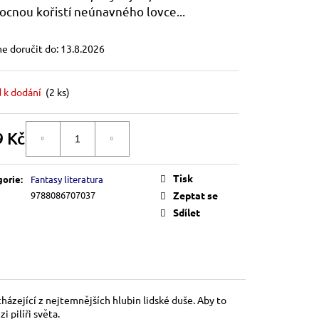
cnou kořistí neúnavného lovce...
 doručit do:
13.8.2026
 k dodání
(2 ks)
9 Kč
DO KOŠÍKU
á
Tisk
gorie
:
Fantasy literatura
9788086707037
Zeptat se
Sdílet
házející z nejtemnějších hlubin lidské duše. Aby to
 pilíři světa.