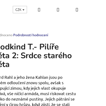
Hledat
Přihlášení
Nákupní
CZK
Kontakt
košík
rné
dnoceno
Podrobnosti hodnocení
ení
odkind T.- Pilíře
tu
ěta 2: Srdce starého
ěta
ček.
rd Rahl a jeho žena Kahlan jsou po
ém odloučení znovu spolu, avšak s
pující zimou, kdy jejich vlast okupuje
livá, vše ničící armáda, musí riskovat cestu
ko do neznámé pustiny. Jejich pátrání se
TVÍ
í v čirou hrůzu, když zjistí, že se stali