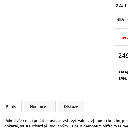
BOOSTER
500 Kč
bezmo
120 Kč
Můžeme
Ihned
24
Měrn
cena:
Kate
EAN
:
Popis
Hodnocení
Diskuze
Pokud však mají přežít,
musí zastavit vytrvalou, tajemnou hrozbu, poc
dokázal, musí Richard přijmout výzvu a čelit démonům plížícím se mezi