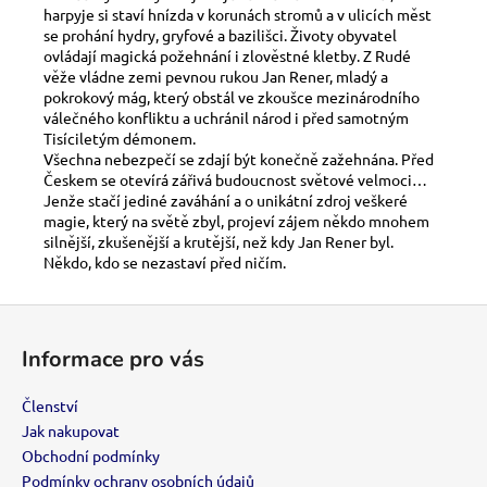
č
harpyje si staví hnízda v korunách stromů a v ulicích měst
u
se prohání hydry, gryfové a bazilišci. Životy obyvatel
j
ovládají magická požehnání i zlověstné kletby. Z Rudé
e
věže vládne zemi pevnou rukou Jan Rener, mladý a
m
pokrokový mág, který obstál ve zkoušce mezinárodního
válečného konfliktu a uchránil národ i před samotným
e
Tisíciletým démonem.
Všechna nebezpečí se zdají být konečně zažehnána. Před
Českem se otevírá zářivá budoucnost světové velmoci…
VIP
Jenže stačí jediné zaváhání a o unikátní zdroj veškeré
ČLENSTVÍ
magie, který na světě zbyl, projeví zájem někdo mnohem
700
silnější, zkušenější a krutější, než kdy Jan Rener byl.
Kč
Někdo, kdo se nezastaví před ničím.
Z
á
Informace pro vás
p
a
Členství
t
Jak nakupovat
í
Obchodní podmínky
Podmínky ochrany osobních údajů