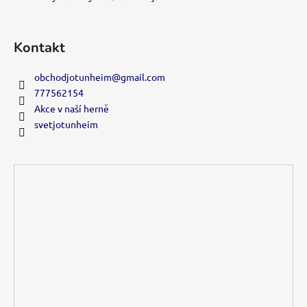
Kontakt
obchodjotunheim
@
gmail.com
777562154
Akce v naší herně
svetjotunheim