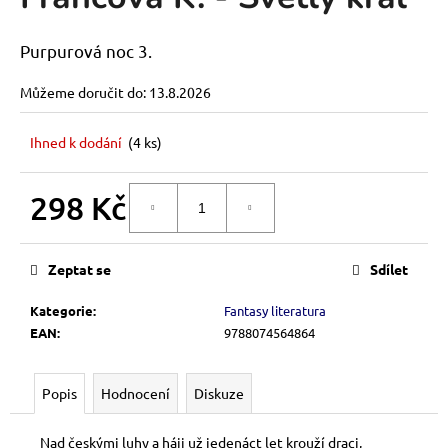
je
a
0,0
z
j
Purpurová noc 3.
5
í
hvězdiček.
Můžeme doručit do:
13.8.2026
t
?
Ihned k dodání
(4 ks)
298 Kč
DO KOŠÍKU
Měrná
HLEDAT
cena:
Zeptat se
Sdílet
Kategorie
:
Fantasy literatura
D
EAN
:
9788074564864
o
p
o
Popis
Hodnocení
Diskuze
r
u
Nad českými luhy a háji už jedenáct let krouží draci,