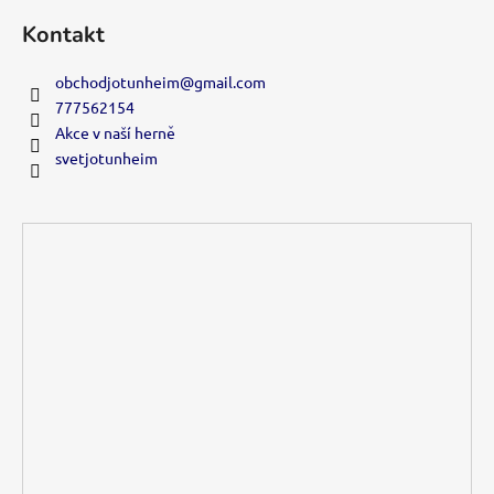
Kontakt
obchodjotunheim
@
gmail.com
777562154
Akce v naší herně
svetjotunheim