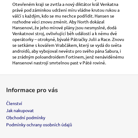
č
Otevřeném kraji se zvrtla a nový diktátor král Venkatna
u
právě pod záminkou udržení míru vládne krutou rukou a
j
válčí s každým, kdo se mu nechce podřídit. Hansen se
e
rozhodne věci znovu změnit. Aby North dokázal
m
Hansenovi, že jeho mírové plány jsou nesmyslné, dodá
Venkatnovi stroj, ovliv
ňující běh událostí a k němu dvě
e
operátorky – otrokyně, bývalé Pátračky Julii a Race. Znovu
se setkáme s kovářem Vrabčákem, který se vydá do světa
androidů, aby vybojoval nevěstu pro svého pána Sabura, i
VIP
se zrádným poloandroidem Fortinem, jenž nenáviděnému
ČLENSTVÍ
Hansenovi nastrojí smrtelnou past v Páté rovině.
700
Kč
Z
á
Informace pro vás
p
a
Členství
t
Jak nakupovat
í
Obchodní podmínky
Podmínky ochrany osobních údajů