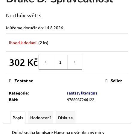
je
a
0,0
z
j
Northův svět 3.
5
í
hvězdiček.
Můžeme doručit do:
14.8.2026
t
?
Ihned k dodání
(2 ks)
302 Kč
DO KOŠÍKU
Měrná
HLEDAT
cena:
Zeptat se
Sdílet
Kategorie
:
Fantasy literatura
D
EAN
:
9788087246122
o
p
o
Popis
Hodnocení
Diskuze
r
u
Dobrá snaha komisaře Hansena o všeobecný mír v