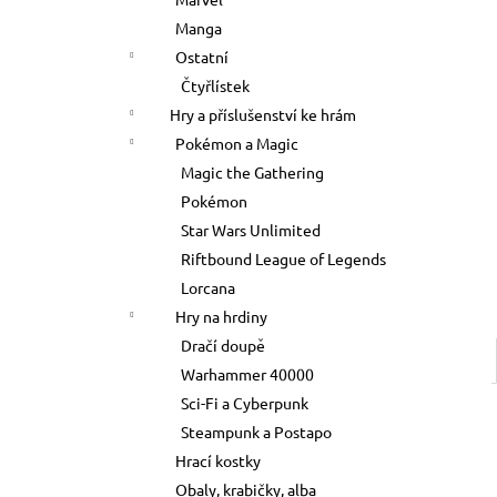
700 Kč
l
Manga
Ostatní
Čtyřlístek
Hry a příslušenství ke hrám
Pokémon a Magic
Magic the Gathering
Pokémon
Star Wars Unlimited
Riftbound League of Legends
Lorcana
Hry na hrdiny
Dračí doupě
Warhammer 40000
Sci-Fi a Cyberpunk
Steampunk a Postapo
Hrací kostky
Obaly, krabičky, alba