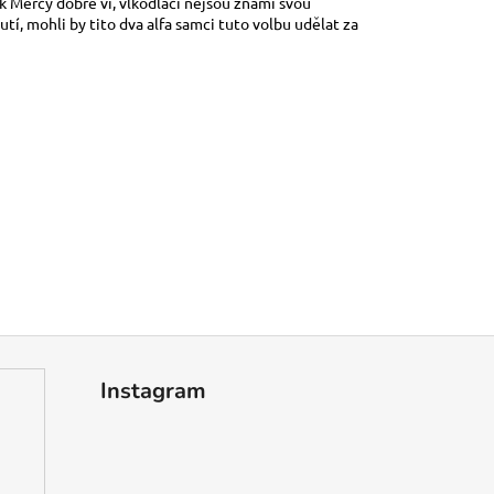
jak Mercy dobře ví, vlkodlaci nejsou známí svou
í, mohli by tito dva alfa samci tuto volbu udělat za
Instagram