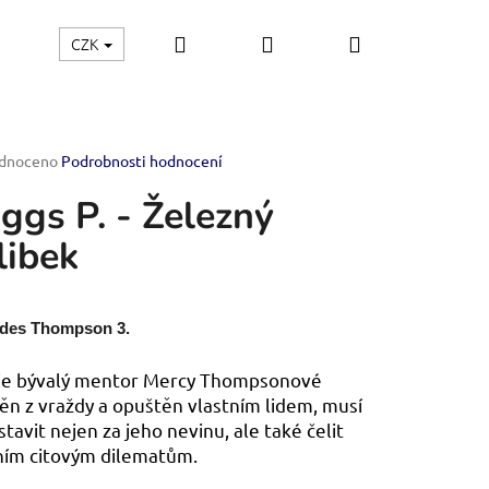
Hledat
Přihlášení
Nákupní
CZK
Kontakt
košík
rné
dnoceno
Podrobnosti hodnocení
ení
iggs P. - Železný
tu
libek
ček.
des Thompson 3.
je bývalý mentor Mercy Thompsonové
ěn z vraždy a opuštěn vlastním lidem, musí
stavit nejen za jeho nevinu, ale také čelit
ním citovým dilematům.
TVÍ