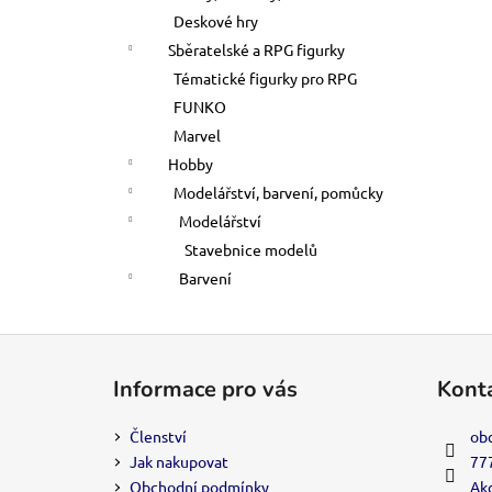
Deskové hry
Sběratelské a RPG figurky
Tématické figurky pro RPG
FUNKO
Marvel
Hobby
Modelářství, barvení, pomůcky
Modelářství
Stavebnice modelů
Barvení
Z
á
Informace pro vás
Kont
p
a
Členství
ob
t
Jak nakupovat
77
í
Obchodní podmínky
Akc