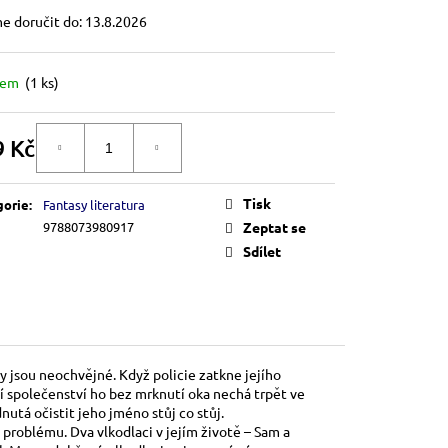
 doručit do:
13.8.2026
dem
(1 ks)
9 Kč
DO KOŠÍKU
á
Tisk
gorie
:
Fantasy literatura
9788073980917
Zeptat se
Sdílet
jsou neochvějné. Když policie zatkne jejího
ní společenství ho bez mrknutí oka nechá trpět ve
dnutá očistit jeho jméno stůj co stůj.
problému. Dva vlkodlaci v jejím životě – Sam a