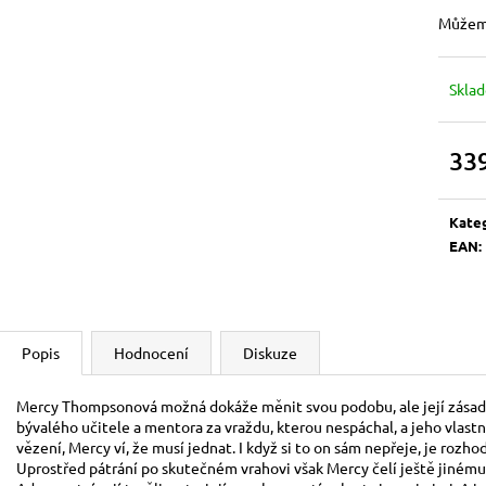
BOOSTER
500 Kč
Můžeme
120 Kč
Skla
33
Měrn
cena:
Kate
EAN
:
Popis
Hodnocení
Diskuze
Mercy Thompsonová možná dokáže měnit svou podobu, ale její zásady 
bývalého učitele a mentora za vraždu, kterou nespáchal, a jeho vlast
vězení, Mercy ví, že musí jednat. I když si to on sám nepřeje, je rozho
Uprostřed pátrání po skutečném vrahovi však Mercy čelí ještě jinému 