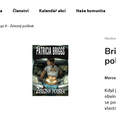
a
Členství
Kalendář akcí
Naše komunita
ggs P. - Železný polibek
Co potřebujete najít?
Průmě
Neoho
hodnoc
Br
produk
HLEDAT
je
po
0,0
z
5
Doporučujeme
hvězdi
Merce
Když 
obvin
se po
vlast
SWU 08: ASHES OF THE EMPIRE-
DOSPĚLÉ ČLENS