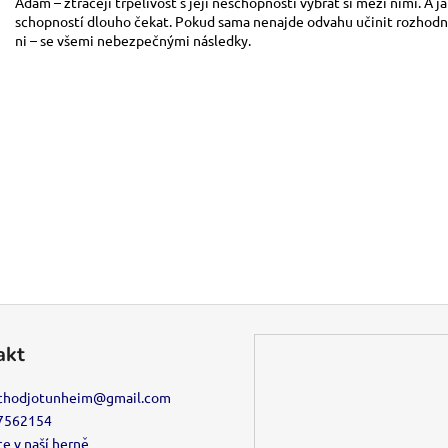
Adam – ztrácejí trpělivost s její neschopností vybrat si mezi nimi. A 
schopností dlouho čekat. Pokud sama nenajde odvahu učinit rozhodnut
ni – se všemi nebezpečnými následky.
akt
chodjotunheim
@
gmail.com
7562154
e v naší herně