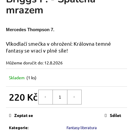
je
a
mrazem
0,0
z
j
5
í
hvězdiček.
t
Mercedes Thompson 7.
?
Vlkodlačí smečka v ohrožení: Královna temné
fantasy se vrací v plné síle!
Můžeme doručit do:
12.8.2026
HLEDAT
Skladem
(1 ks)
D
220 Kč
DO KOŠÍKU
o
Měrná
p
cena:
o
Zeptat se
Sdílet
r
u
Kategorie
:
Fantasy literatura