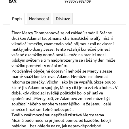
č
EAN
:
9788073982409
u
j
e
Popis
Hodnocení
Diskuze
m
e
Život Mercy Thompsonové se od základů změnil. Stát se
družkou Adama Hauptmana, charismatického alfy místní
vlkodlačí smečky, znamenalo také přijmout roli nevlastní
VIP
matky jeho dcery Jesse. Tento vztah jí konečně přinesl
ČLENSTVÍ
vzácné okamžiky normálnosti. Jenže na hranici mezi
lidským světem a tím nadpřirozeným se i běžný den může
700
v mžiku proměnit v noční můru.
Kč
Po zdánlivě obyčejné dopravní nehodě se Mercy a Jesse
marně snaží kontaktovat Adama. Nemůžou se dovolat
nikomu ze smečky. Všichni jako by se vypařili. Skrze pouto,
které ji s Adamem spojuje, Mercy cítí jeho vztek a bolest. V
době, kdy vlkodlaci svádějí politický boj o přijetí ve
společnosti, Mercy tuší, že Adamovo zmizení může být
součástí něčeho mnohem temnějšího – a že jemu i celé
smečce hrozí smrtelné nebezpečí.
Tváří v tvář mocnému nepříteli zůstává Mercy sama.
Možná bude nucena přijmout pomoc od každého, kdo ji
nabídne – bez ohledu na to, jak nepravděpodobné