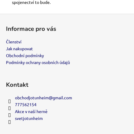
spojenectví to bude.
Z
á
Informace pro vás
p
a
Členství
t
Jak nakupovat
í
Obchodní podmínky
Podmínky ochrany osobních údajů
Kontakt
obchodjotunheim
@
gmail.com
777562154
Akce v naší herně
svetjotunheim