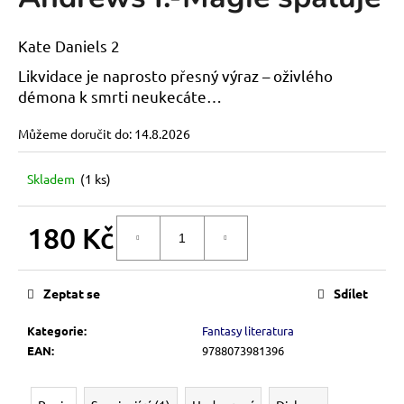
je
a
0,0
z
j
Kate Daniels 2
5
í
hvězdiček.
Likvidace je naprosto přesný výraz – oživlého
t
démona k smrti neukecáte…
?
Můžeme doručit do:
14.8.2026
Skladem
(1 ks)
HLEDAT
180 Kč
DO KOŠÍKU
Měrná
cena:
D
Zeptat se
Sdílet
o
p
Kategorie
:
Fantasy literatura
o
EAN
:
9788073981396
r
u