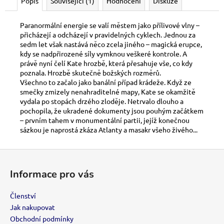
č
Popis
Související (1)
Hodnocení
Diskuze
u
j
Paranormální energie se valí městem jako přílivové vlny –
e
přicházejí a odcházejí v pravidelných cyklech. Jednou za
m
sedm let však nastává něco zcela jiného – magická erupce,
kdy se nadpřirozené síly vymknou veškeré kontrole. A
e
právě nyní čelí Kate hrozbě, která přesahuje vše, co kdy
poznala. Hrozbě skutečně božských rozměrů.
Všechno to začalo jako banální případ krádeže. Když ze
KMC
smečky zmizely nenahraditelné mapy, Kate se okamžitě
PERFECT
vydala po stopách drzého zloděje. Netrvalo dlouho a
SIZE
pochopila, že ukradené dokumenty jsou pouhým začátkem
99
– prvním tahem v monumentální partii, jejíž konečnou
Kč
sázkou je naprostá zkáza Atlanty a masakr všeho živého...
Z
á
Informace pro vás
p
a
Členství
t
Jak nakupovat
í
Obchodní podmínky