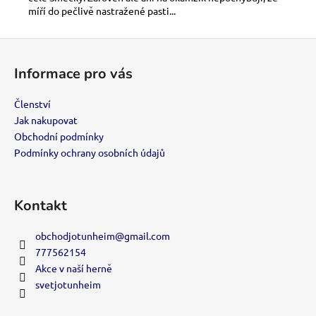
míří do pečlivě nastražené pasti...
Z
á
Informace pro vás
p
a
Členství
t
Jak nakupovat
í
Obchodní podmínky
Podmínky ochrany osobních údajů
Kontakt
obchodjotunheim
@
gmail.com
777562154
Akce v naší herně
svetjotunheim