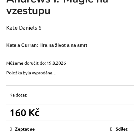
je
a
vzestupu
0,0
z
j
5
í
hvězdiček.
Kate Daniels 6
t
?
Kate a Curran: Hra na život a na smrt
Můžeme doručit do:
19.8.2026
HLEDAT
Položka byla vyprodána…
Na dotaz
D
o
160 Kč
p
o
Měrná
r
cena:
Zeptat se
Sdílet
u