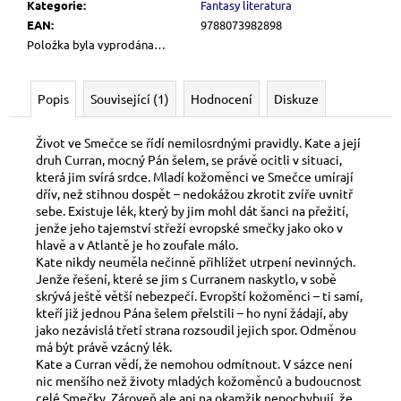
č
Kategorie
:
Fantasy literatura
u
EAN
:
9788073982898
j
Položka byla vyprodána…
e
m
e
Popis
Související (1)
Hodnocení
Diskuze
Život ve Smečce se řídí nemilosrdnými pravidly. Kate a její
KMC
druh Curran, mocný Pán šelem, se právě ocitli v situaci,
PERFECT
která jim svírá srdce. Mladí kožoměnci ve Smečce umírají
SIZE
dřív, než stihnou dospět – nedokážou zkrotit zvíře uvnitř
99
sebe. Existuje lék, který by jim mohl dát šanci na přežití,
Kč
jenže jeho tajemství střeží evropské smečky jako oko v
hlavě a v Atlantě je ho zoufale málo.
Kate nikdy neuměla nečinně přihlížet utrpení nevinných.
Jenže řešení, které se jim s Curranem naskytlo, v sobě
skrývá ještě větší nebezpečí. Evropští kožoměnci – ti samí,
kteří již jednou Pána šelem přelstili – ho nyní žádají, aby
jako nezávislá třetí strana rozsoudil jejich spor. Odměnou
má být právě vzácný lék.
Kate a Curran vědí, že nemohou odmítnout. V sázce není
nic menšího než životy mladých kožoměnců a budoucnost
celé Smečky. Zároveň ale ani na okamžik nepochybují, že