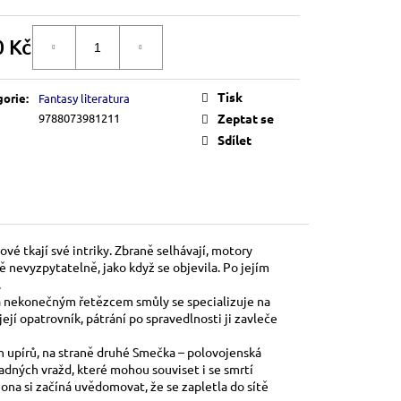
0 Kč
DO KOŠÍKU
á
Tisk
gorie
:
Fantasy literatura
9788073981211
Zeptat se
Sdílet
é tkají své intriky. Zbraně selhávají, motory
 nevyzpytatelně, jako když se objevila. Po jejím
.
 a nekonečným řetězcem smůly se specializuje na
jí opatrovník, pátrání po spravedlnosti ji zavleče
h upírů, na straně druhé Smečka – polovojenská
dných vražd, které mohou souviset i se smrtí
a ona si začíná uvědomovat, že se zapletla do sítě