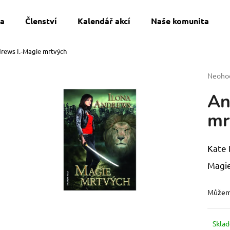
a
Členství
Kalendář akcí
Naše komunita
rews I.-Magie mrtvých
Co potřebujete najít?
Průmě
Neoho
hodnoc
An
produk
HLEDAT
je
mr
0,0
z
5
Doporučujeme
hvězdi
Kate 
Magie
Můžeme
SWU 08: ASHES OF THE EMPIRE-
DOSPĚLÉ ČLENS
Skla