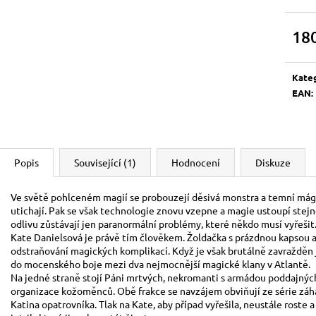
BOOSTER
500 Kč
120 Kč
18
Měrn
cena:
Kate
EAN
:
Popis
Související (1)
Hodnocení
Diskuze
Ve světě pohlceném magií se probouzejí děsivá monstra a temní mágov
utichají. Pak se však technologie znovu vzepne a magie ustoupí stejně
odlivu zůstávají jen paranormální problémy, které někdo musí vyřešit
Kate Danielsová je právě tím člověkem. Žoldačka s prázdnou kapsou
odstraňování magických komplikací. Když je však brutálně zavražděn je
do mocenského boje mezi dva nejmocnější magické klany v Atlantě.
Na jedné straně stojí Páni mrtvých, nekromanti s armádou poddajnýc
organizace kožoměnců. Obě frakce se navzájem obviňují ze série záha
Katina opatrovníka. Tlak na Kate, aby případ vyřešila, neustále roste 