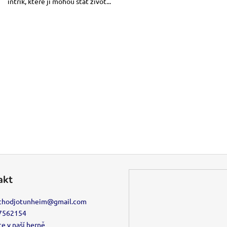
intrik, které ji mohou stát život...
akt
chodjotunheim
@
gmail.com
7562154
e v naší herně