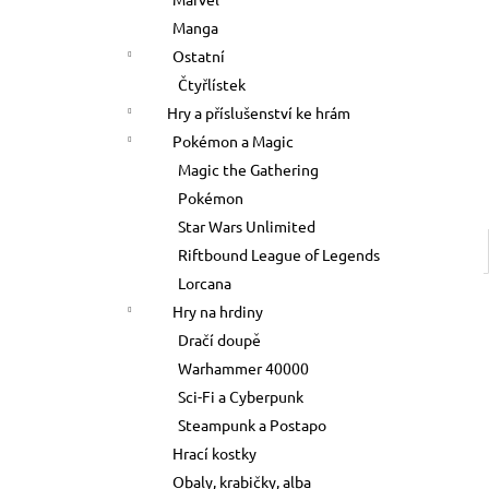
700 Kč
l
Manga
Ostatní
Čtyřlístek
Hry a příslušenství ke hrám
Pokémon a Magic
Magic the Gathering
Pokémon
Star Wars Unlimited
Riftbound League of Legends
Lorcana
Hry na hrdiny
Dračí doupě
Warhammer 40000
Sci-Fi a Cyberpunk
Steampunk a Postapo
Hrací kostky
Obaly, krabičky, alba