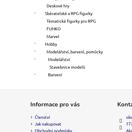
Deskové hry
Sběratelské a RPG figurky
Tématické figurky pro RPG
FUNKO
Marvel
Hobby
Modelářství, barvení, pomůcky
Modelářství
Stavebnice modelů
Barvení
Z
á
Informace pro vás
Kont
p
a
Členství
ob
t
Jak nakupovat
77
í
Obchodní podmínky
Akc