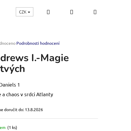
Hledat
Přihlášení
Nákupní
CZK
Kontakt
košík
rné
dnoceno
Podrobnosti hodnocení
ení
drews I.-Magie
tu
tvých
ček.
Daniels 1
 a chaos v srdci Atlanty
 doručit do:
13.8.2026
TVÍ
dem
(1 ks)