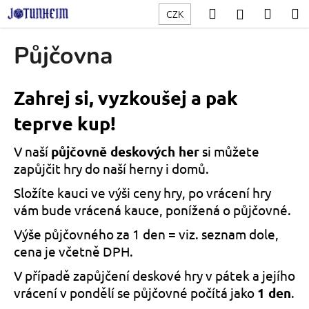
K
Přejít
Hledat
Nákup
M
Přihlášení
CZK
na
o
obsah
Zpět
Zpět
košík
š
Půjčovna
í
C
k
o
Zahrej si, vyzkoušej a pak
p
teprve kup!
o
t
V naší
půjčovně deskových her
si můžete
ř
zapůjčit hry do naší herny i domů.
e
Složíte kauci ve výši ceny hry, po vrácení hry
b
vám bude vrácená kauce, ponížená o půjčovné.
u
Výše půjčovného za 1 den = viz. seznam dole,
j
cena je včetně DPH.
e
t
V případě zapůjčení deskové hry v pátek a jejího
e
vrácení v pondělí se půjčovné počítá jako
1 den
.
n