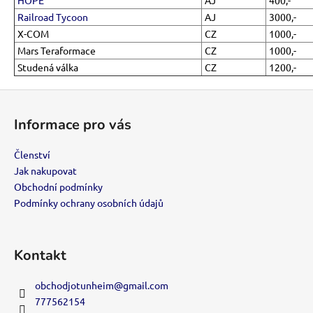
č
u
Railroad Tycoon
AJ
3000,-
j
X-COM
CZ
1000,-
e
Mars Teraformace
CZ
1000,-
m
Studená válka
CZ
1200,-
e
Z
á
VIP
Informace pro vás
p
ČLENSTVÍ
a
700
Členství
Kč
t
Jak nakupovat
í
Obchodní podmínky
Podmínky ochrany osobních údajů
Kontakt
obchodjotunheim
@
gmail.com
777562154