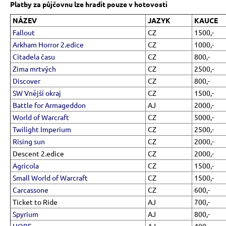
Platby za půjčovnu lze hradit pouze v hotovosti
a
NÁZEV
JAZYK
KAUCE
j
Fallout
CZ
1500,-
í
Arkham Horror 2.edice
CZ
1000,-
t
Citadela času
CZ
800,-
?
Zima mrtvých
CZ
2500,-
Discover
CZ
800,-
SW Vnější okraj
CZ
1500,-
Battle for Armageddon
AJ
2000,-
World of Warcraft
CZ
5000,-
HLEDAT
Twilight Imperium
CZ
2500,-
Rising sun
CZ
2000,-
Descent 2.edice
CZ
2000,-
D
Agricola
CZ
1500,-
o
Small World of Warcraft
CZ
1500,-
p
Carcassone
CZ
600,-
o
Ticket to Ride
AJ
700,-
r
Spyrium
AJ
800,-
u
HOPE
AJ
400,-